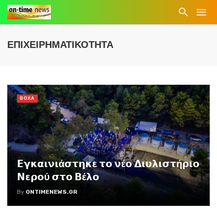
ΕΠΙΧΕΙΡΗΜΑΤΙΚΟΤΗΤΑ
ΒΟΧΑ
𝝚𝝲𝝹𝝰𝝸𝝼𝝸ά𝞂𝞃𝝶𝝹𝝴 𝞃𝝾 𝝼έ𝝾 𝝙𝝸𝞄𝝺𝝸𝞂𝞃ή𝞀𝝸𝝾
𝝢𝝴𝞀𝝾ύ 𝞂𝞃𝝾 𝝗έ𝝺𝝾
By
ONTIMENEWS.GR