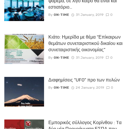
ψάρεμα, σε λίγο καιρό θα είναι και
εστιατόριο…
By
ON-TIME
31 January, 2019
0
Κιάτο: Ημερίδα με θέμα “Επίκαιρων
θεμάτων συνεταιριστικού δικαίου και
συνεταιριστικής οικονομίας”
By
ON-TIME
31 January, 2019
0
Διαφημίσεις “UFO” προ των πυλών
By
ON-TIME
24 January, 2019
0
Εμπορικός σύλλογος Κορίνθου : Tα
δύο νέα Προγράμματα ΕΣΠΑ που