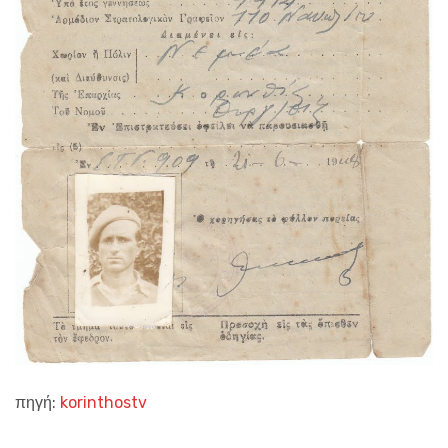
πηγή:
korinthostv