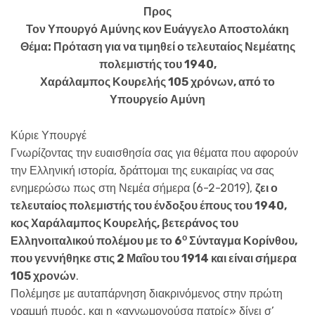
Προς
Τον Υπουργό Αμύνης κον Ευάγγελο Αποστολάκη
Θέμα: Πρόταση για να τιμηθεί ο τελευταίος Νεμέατης
πολεμιστής του 1940,
Χαράλαμπος Κουρελής 105 χρόνων, από το
Υπουργείο Αμύνη
Κύριε Υπουργέ
Γνωρίζοντας την ευαισθησία σας για θέματα που αφορούν
την Ελληνική ιστορία, δράττομαι της ευκαιρίας να σας
ενημερώσω πως στη Νεμέα σήμερα (6-2-2019),
ζει ο
τελευταίος πολεμιστής του ένδοξου έπους του 1940,
κος Χαράλαμπος Κουρελής, βετεράνος του
ο
Ελληνοιταλικού πολέμου με το 6
Σύνταγμα Κορίνθου,
που γεννήθηκε στις 2 Μαΐου του 1914 και είναι σήμερα
105 χρονών
.
Πολέμησε με αυταπάρνηση διακρινόμενος στην πρώτη
γραμμή πυρός, και η «αγνωμονούσα πατρίς» δίνει σ’