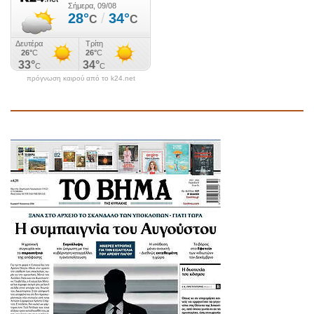
πρόγνωση καιρού από το k24.net