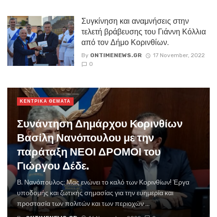
Συγκίνηση και αναμνήσεις στην
τελετή βράβευσης του Γιάννη Κόλλια
από τον Δήμο Κορινθίων.
By
ONTIMENEWS.GR
17 November, 2022
0
ΚΕΝΤΡΙΚΑ ΘΕΜΑΤΑ
Συνάντηση Δημάρχου Κορινθίων
Βασίλη Νανόπουλου με την
παράταξη ΝΕΟΙ ΔΡΟΜΟΙ του
Γιώργου Δέδε.
Β. Νανόπουλος: Μας ενώνει το καλό των Κορινθίων! Έργα
υποδομής και ζωτικής σημασίας για την ευημερία και
προστασία των πολιτών και των περιοχών ...