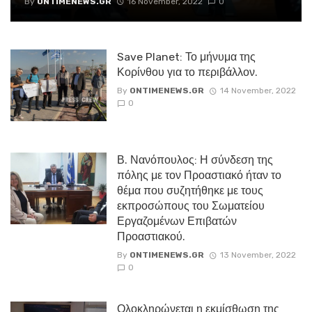
By
ONTIMENEWS.GR
16 November, 2022
0
Save Planet: Το μήνυμα της
Κορίνθου για το περιβάλλον.
By
ONTIMENEWS.GR
14 November, 2022
0
Β. Νανόπουλος: Η σύνδεση της
πόλης με τον Προαστιακό ήταν το
θέμα που συζητήθηκε με τους
εκπροσώπους του Σωματείου
Εργαζομένων Επιβατών
Προαστιακού.
By
ONTIMENEWS.GR
13 November, 2022
0
Ολοκληρώνεται η εκμίσθωση της