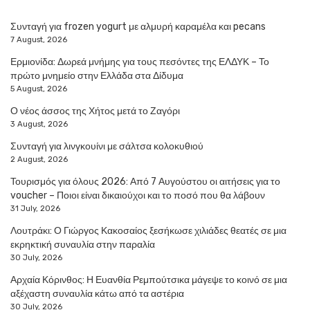
Συνταγή για frozen yogurt με αλμυρή καραμέλα και pecans
7 August, 2026
Ερμιονίδα: Δωρεά μνήμης για τους πεσόντες της ΕΛΔΥΚ – Το
πρώτο μνημείο στην Ελλάδα στα Δίδυμα
5 August, 2026
Ο νέος άσσος της Χήτος μετά το Ζαγόρι
3 August, 2026
Συνταγή για λινγκουίνι με σάλτσα κολοκυθιού
2 August, 2026
Τουρισμός για όλους 2026: Από 7 Αυγούστου οι αιτήσεις για το
voucher – Ποιοι είναι δικαιούχοι και το ποσό που θα λάβουν
31 July, 2026
Λουτράκι: Ο Γιώργος Κακοσαίος ξεσήκωσε χιλιάδες θεατές σε μια
εκρηκτική συναυλία στην παραλία
30 July, 2026
Αρχαία Κόρινθος: Η Ευανθία Ρεμπούτσικα μάγεψε το κοινό σε μια
αξέχαστη συναυλία κάτω από τα αστέρια
30 July, 2026