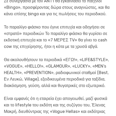
Σε συνεργασία με τον ANT1 θα εγκαινιάσει το παιχνίδι
«Bingo», προσφέροντας δώρα στους αναγνώστες, και θα
κάνει επίσης bingo και για τις πωλήσεις του περιοδικού.
Το παραλίγο φιάσκο που έγινε επιτυχία και οδηγήσει σε
«στρατό» περιοδικών Το παραλίγο φιάσκο θα γυρίσει σε
εκδοτική επιτυχία και το «7 ΜΕΡΕΣ TV» θα γίνει το cash
cow της επιχείρησης, ήτοι η κότα με τα χρυσά αβγά.
Θα ακολουθήσουν τα περιοδικά «ΕΓΩ!», «LIFE&STYLE»,
«VOGUE», «HELLO!», «GLAMOUR», «LUCKY», «MEN’s
HEALTH», «PREVENTION», ραδιοφωνικοί σταθμοί (Best,
Εν Λευκώ, Village), εξειδικευμένα περιοδικά για ταξίδια,
διακόσμηση, γεύση, αλλά και θυγατρικές στο εξωτερικό.
Είναι εμφανές ότι η εταιρεία έχει απογειωθεί, μαζί φυσικά
και το lifestyle του εκδότη και της συζύγου του, Έλενας
Μακρή, διευθύντριας της «Vogue Hellas» και εκδότριας