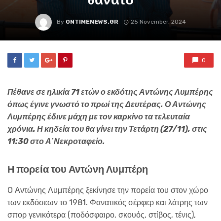
By
ONTIMENEWS.GR
25 November, 2024
0
Πέθανε σε ηλικία 71 ετών ο εκδότης Αντώνης Λυμπέρης
όπως έγινε γνωστό το πρωί της Δευτέρας. Ο Αντώνης
Λυμπέρης έδινε μάχη με τον καρκίνο τα τελευταία
χρόνια. Η κηδεία του θα γίνει την Τετάρτη (27/11), στις
11:30 στο Α΄Νεκροταφείο.
Η πορεία του Αντώνη Λυμπέρη
O Αντώνης Λυμπέρης ξεκίνησε την πορεία του στον χώρο
των εκδόσεων το 1981. Φανατικός σέρφερ και λάτρης των
σπορ γενικότερα (ποδόσφαιρο, σκουός, στίβος, τένις),