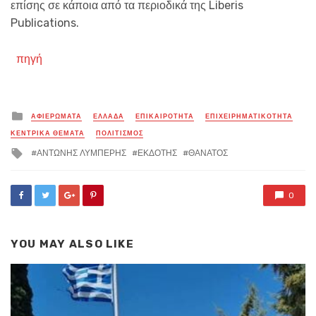
επίσης σε κάποια από τα περιοδικά της Liberis
Publications.
πηγή
Posted
ΑΦΙΕΡΩΜΑΤΑ
ΕΛΛΑΔΑ
ΕΠΙΚΑΙΡΟΤΗΤΑ
ΕΠΙΧΕΙΡΗΜΑΤΙΚΟΤΗΤΑ
in
ΚΕΝΤΡΙΚΑ ΘΕΜΑΤΑ
ΠΟΛΙΤΙΣΜΟΣ
Tagged
ΑΝΤΩΝΗΣ ΛΥΜΠΕΡΗΣ
ΕΚΔΟΤΗΣ
ΘΑΝΑΤΟΣ
with
0
YOU MAY ALSO LIKE