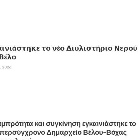
𝝸𝝼𝝸ά𝞂𝞃𝝶𝝹𝝴 𝞃𝝾 𝝼έ𝝾 𝝙𝝸𝞄𝝺𝝸𝞂𝞃ή𝞀𝝸𝝾 𝝢𝝴𝞀𝝾ύ
𝝗έ𝝺𝝾
y, 2026
αμπρότητα και συγκίνηση εγκαινιάστηκε το
υπερσύγχρονο Δημαρχείο Βέλου-Βόχας