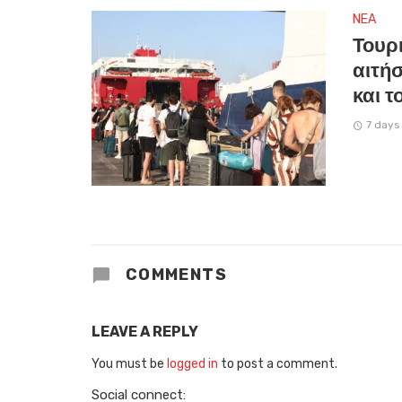
NEA
Τουρ
αιτήσ
και 
7 days
COMMENTS
LEAVE A REPLY
You must be
logged in
to post a comment.
Social connect: