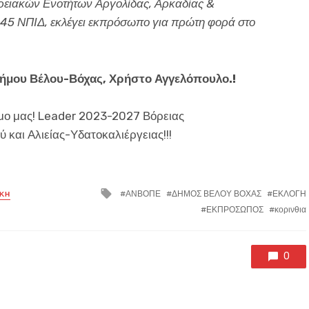
ρειακών Ενοτήτων Αργολίδας, Αρκαδίας &
 45 ΝΠΙΔ, εκλέγει εκπρόσωπο για πρώτη φορά στο
δήμου Βέλου-Βόχας, Χρήστο Αγγελόπουλο.!
ήμο μας! Leader 2023-2027 Βόρειας
και Αλιείας-Υδατοκαλιέργειας!!!
Tagged
ΑΝΒΟΠΕ
ΔΗΜΟΣ ΒΕΛΟΥ ΒΟΧΑΣ
ΕΚΛΟΓΗ
ΙΚΗ
with
ΕΚΠΡΟΣΩΠΟΣ
κορινθια
0