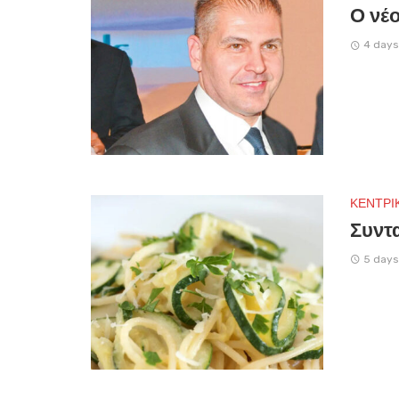
Ο νέο
4 days
ΚΕΝΤΡΙ
Συντα
5 days