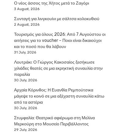
Ο νέος άσσος της Χήτος μετά το Ζαγόρι
3 August, 2026
Συνταγή για λινγκουίνι με σάλτσα κολοκυθιού
2 August, 2026
Τουρισμός για όλους 2026: Από 7 Αυγούστου οι
αιτήσεις για το voucher – Ποιοι είναι δικαιούχοι
και το ποσό που θα λάβουν
31 July, 2026
Λουτράκι: Ο Γιώργος Κακοσαίος ξεσήκωσε
χιλιάδες θεατές σε μια εκρηκτική συναυλία στην
παραλία
30 July, 2026
Αρχαία Κόρινθος: Η Ευανθία Ρεμπούτσικα
μάγεψε το κοινό σε μια αξέχαστη συναυλία κάτω
από τα αστέρια
30 July, 2026
Στυμφαλία: Θεατρικό αφιέρωμα στη Μελίνα
Μερκούρη στο Μουσείο Περιβάλλοντος
29 July, 2026