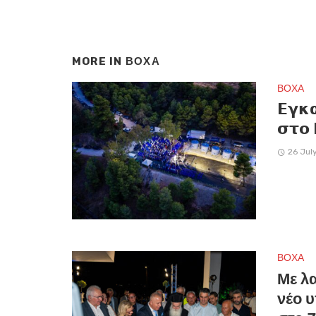
MORE IN
ΒΟΧΑ
ΒΟΧΑ
𝝚𝝲𝝹
𝞂𝞃𝝾 
26 Jul
ΒΟΧΑ
Με λ
νέο 