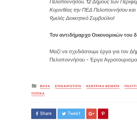
Πελοποννήσου, 12 Δήμους των Περιφε
Κορινθίας την ΠΕΔ Πελοποννήσου και
9μελές Διοικητικό Συμβούλιο!
Τον αντιδήμαρχο Οικονομικών του 
Μαζί να σχεδιάσουμε έργα για τον Δ
Πελοποννήσου – Έργα Αγροτουρισμού 
Posted
ΒΟΧΑ
ΕΠΙΚΑΙΡΟΤΗΤΑ
ΚΕΝΤΡΙΚΑ ΘΕΜΑΤΑ
ΠΟΛΙΤ
in
ΤΟΠΙΚΑ
Share
Tweet