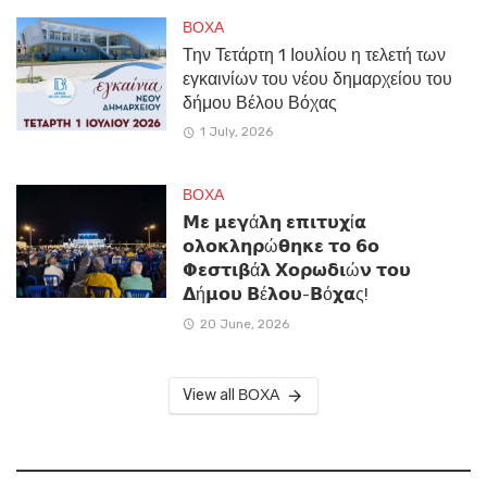
ΒΟΧΑ
Την Τετάρτη 1 Ιουλίου η τελετή των
εγκαινίων του νέου δημαρχείου του
δήμου Βέλου Βόχας
1 July, 2026
ΒΟΧΑ
𝝡𝝴 𝝻𝝴𝝲ά𝝺𝝶 𝝴𝝿𝝸𝞃𝞄𝞆ί𝝰
𝝾𝝺𝝾𝝹𝝺𝝶𝞀ώ𝝷𝝶𝝹𝝴 𝞃𝝾 𝟲𝝾
𝝫𝝴𝞂𝞃𝝸𝝱ά𝝺 𝝬𝝾𝞀𝞈𝝳𝝸ώ𝝼 𝞃𝝾𝞄
𝝙ή𝝻𝝾𝞄 𝝗έ𝝺𝝾𝞄-𝝗ό𝞆𝝰ς!
20 June, 2026
View all ΒΟΧΑ