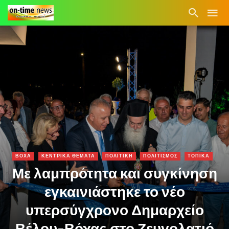
ΒΟΧΑ
ΚΕΝΤΡΙΚΑ ΘΕΜΑΤΑ
ΠΟΛΙΤΙΚΗ
ΠΟΛΙΤΙΣΜΟΣ
ΤΟΠΙΚΑ
Με λαμπρότητα και συγκίνηση
εγκαινιάστηκε το νέο
υπερσύγχρονο Δημαρχείο
Βέλου-Βόχας στο Ζευγολατιό