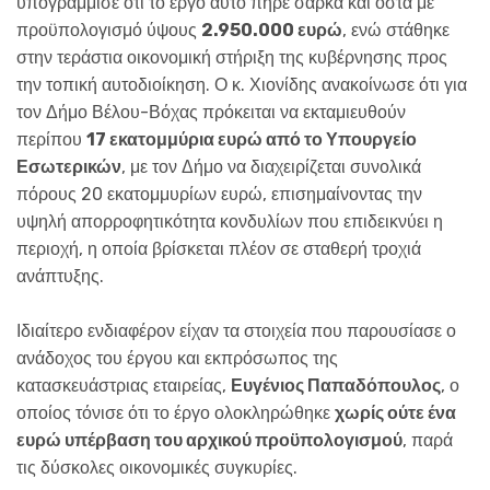
υπογράμμισε ότι το έργο αυτό πήρε σάρκα και οστά με
προϋπολογισμό ύψους
2.950.000 ευρώ
, ενώ στάθηκε
στην τεράστια οικονομική στήριξη της κυβέρνησης προς
την τοπική αυτοδιοίκηση. Ο κ. Χιονίδης ανακοίνωσε ότι για
τον Δήμο Βέλου-Βόχας πρόκειται να εκταμιευθούν
περίπου
17 εκατομμύρια ευρώ από το Υπουργείο
Εσωτερικών
, με τον Δήμο να διαχειρίζεται συνολικά
πόρους 20 εκατομμυρίων ευρώ, επισημαίνοντας την
υψηλή απορροφητικότητα κονδυλίων που επιδεικνύει η
περιοχή, η οποία βρίσκεται πλέον σε σταθερή τροχιά
ανάπτυξης.
Ιδιαίτερο ενδιαφέρον είχαν τα στοιχεία που παρουσίασε ο
ανάδοχος του έργου και εκπρόσωπος της
κατασκευάστριας εταιρείας,
Ευγένιος Παπαδόπουλος
, ο
οποίος τόνισε ότι το έργο ολοκληρώθηκε
χωρίς ούτε ένα
ευρώ υπέρβαση του αρχικού προϋπολογισμού
, παρά
τις δύσκολες οικονομικές συγκυρίες.