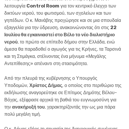
λειτουργία
Control Room
για τον κεντρικό έλεγχο των
δικτύων νερού, του φωτισμού, των σχολείων και των
γηπέδων. Ο κ. Μανάβης προχώρησε και σε μια σπουδαία
εξαγγελία για την ύδρευση, ανακοινώνοντας ότι στις
22
Ιουλίου θα εγκαινιαστεί στο Βέλο το νέο διυλιστήριο
νερού
, το πρώτο σε επίπεδο δήμου στην Ελλάδα, ενώ
άμεσα θα παραδοθεί ο αγωγός για τις Κρήνες, τα Ταρσινά
και τη Στιμάγκα, στέλνοντας ένα μήνυμα «Μεγάλης
Αντεπίθεσης» απέναντι στη στασιμότητα.
Από την πλευρά της κυβέρνησης ο Υπουργός
Υποδομών,
Χρίστος Δήμας
, ο οποίος στο περιθώριο της
εκδήλωσης αναγορεύτηκε σε Επίτιμος Δημότης Βέλου-
Βόχας, εξέφρασε αρχικά τη βαθιά του ευγνωμοσύνη για
την
ανακήρυξή του
, χαρακτηρίζοντάς την ως μια πάρα
πολύ μεγάλη τιμή.
Ο κ. Δήμας εξήρε τη σημασία της διαχρονικής συνέχειας