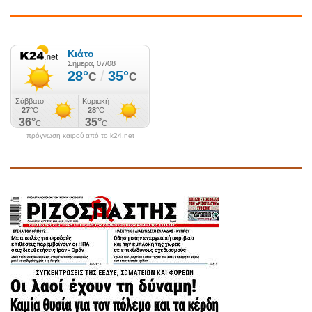
πρόγνωση καιρού από το k24.net