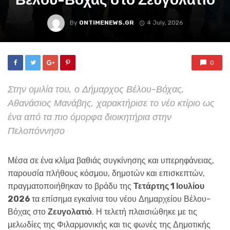
By
ONTIMENEWS.GR
4 July, 2026
0
Στην ομιλία του, ο Δήμαρχος Βέλου-Βόχας,
Αθανάσιος Μανάβης, χαρακτήρισε το νέο κτίριο ως
ένα από τα πιο όμορφα διοικητήρια στην
Πελοπόννησο
Μέσα σε ένα κλίμα βαθιάς συγκίνησης και υπερηφάνειας,
παρουσία πλήθους κόσμου, δημοτών και επισκεπτών,
πραγματοποιήθηκαν το βράδυ της
Τετάρτης 1 Ιουλίου
2026
τα επίσημα εγκαίνια του νέου Δημαρχείου Βέλου-
Βόχας στο
Ζευγολατιό
. Η τελετή πλαισιώθηκε με τις
μελωδίες της Φιλαρμονικής και τις φωνές της Δημοτικής