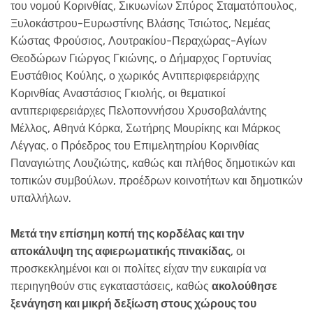
του νομού Κορινθίας, Σικυωνίων Σπύρος Σταματόπουλος,
Ξυλοκάστρου-Ευρωστίνης Βλάσης Τσιώτος, Νεμέας
Κώστας Φρούσιος, Λουτρακίου-Περαχώρας-Αγίων
Θεοδώρων Γιώργος Γκιώνης, ο Δήμαρχος Γορτυνίας
Ευστάθιος Κούλης, ο χωρικός Αντιπεριφερειάρχης
Κορινθίας Αναστάσιος Γκιολής, οι θεματικοί
αντιπεριφερειάρχες Πελοποννήσου Χρυσοβαλάντης
Μέλλος, Aθηνά Κόρκα, Σωτήρης Μουρίκης και Μάρκος
Λέγγας, ο Πρόεδρος του Επιμελητηρίου Κορινθίας
Παναγιώτης Λουζιώτης, καθώς και πλήθος δημοτικών και
τοπικών συμβούλων, προέδρων κοινοτήτων και δημοτικών
υπαλλήλων.
Μετά την επίσημη κοπή της κορδέλας και την
αποκάλυψη της αφιερωματικής πινακίδας
, οι
προσκεκλημένοι και οι πολίτες είχαν την ευκαιρία να
περιηγηθούν στις εγκαταστάσεις, καθώς
ακολούθησε
ξενάγηση και μικρή δεξίωση στους χώρους του