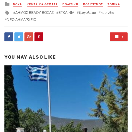
Posted
ΒΟΧΑ
ΚΕΝΤΡΙΚΑ ΘΕΜΑΤΑ
ΠΟΛΙΤΙΚΗ
ΠΟΛΙΤΙΣΜΟΣ
ΤΟΠΙΚΑ
in
Tagged
ΔΗΜΟΣ ΒΕΛΟΥ ΒΟΧΑΣ
ΕΓΚΑΙΝΙΑ
ζευγολατιό
κορινθια
with
ΝΕΟ ΔΗΜΑΡΧΕΙΟ
0
YOU MAY ALSO LIKE