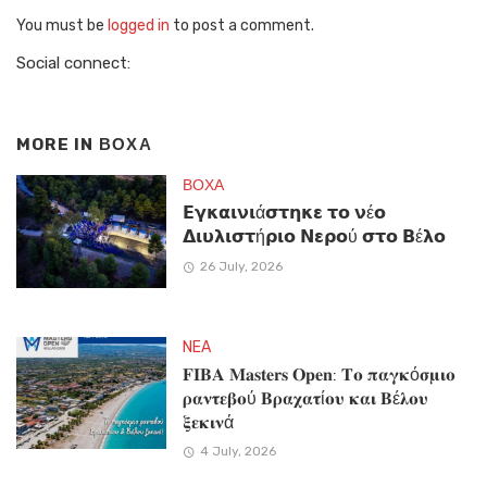
You must be
logged in
to post a comment.
Social connect:
MORE IN
ΒΟΧΑ
ΒΟΧΑ
𝝚𝝲𝝹𝝰𝝸𝝼𝝸ά𝞂𝞃𝝶𝝹𝝴 𝞃𝝾 𝝼έ𝝾
𝝙𝝸𝞄𝝺𝝸𝞂𝞃ή𝞀𝝸𝝾 𝝢𝝴𝞀𝝾ύ 𝞂𝞃𝝾 𝝗έ𝝺𝝾
26 July, 2026
NEA
𝐅𝐈𝐁𝐀 𝐌𝐚𝐬𝐭𝐞𝐫𝐬 𝐎𝐩𝐞𝐧: 𝚻𝛐 𝛑𝛂𝛄𝛋ό𝛔𝛍𝛊𝛐
𝛒𝛂𝛎𝛕𝛆𝛃𝛐ύ 𝚩𝛒𝛂𝛘𝛂𝛕ί𝛐𝛖 𝛋𝛂𝛊 𝚩έ𝛌𝛐𝛖
𝛏𝛆𝛋𝛊𝛎ά
4 July, 2026