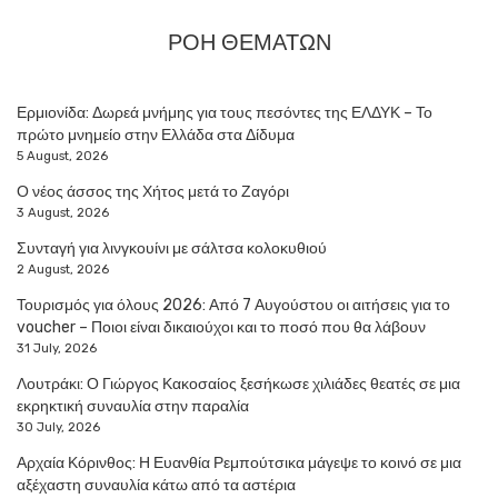
ΡΟΗ ΘΕΜΑΤΩΝ
Ερμιονίδα: Δωρεά μνήμης για τους πεσόντες της ΕΛΔΥΚ – Το
πρώτο μνημείο στην Ελλάδα στα Δίδυμα
5 August, 2026
Ο νέος άσσος της Χήτος μετά το Ζαγόρι
3 August, 2026
Συνταγή για λινγκουίνι με σάλτσα κολοκυθιού
2 August, 2026
Τουρισμός για όλους 2026: Από 7 Αυγούστου οι αιτήσεις για το
voucher – Ποιοι είναι δικαιούχοι και το ποσό που θα λάβουν
31 July, 2026
Λουτράκι: Ο Γιώργος Κακοσαίος ξεσήκωσε χιλιάδες θεατές σε μια
εκρηκτική συναυλία στην παραλία
30 July, 2026
Αρχαία Κόρινθος: Η Ευανθία Ρεμπούτσικα μάγεψε το κοινό σε μια
αξέχαστη συναυλία κάτω από τα αστέρια