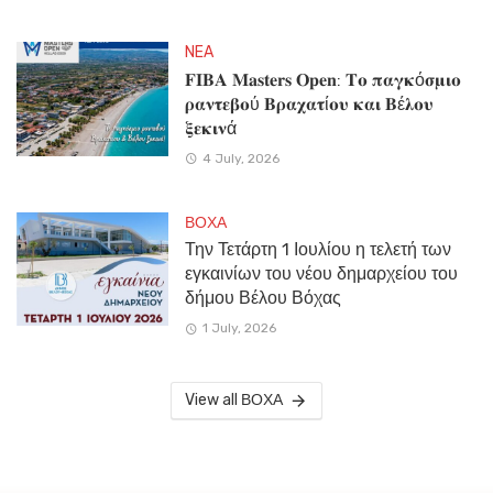
NEA
𝐅𝐈𝐁𝐀 𝐌𝐚𝐬𝐭𝐞𝐫𝐬 𝐎𝐩𝐞𝐧: 𝚻𝛐 𝛑𝛂𝛄𝛋ό𝛔𝛍𝛊𝛐
𝛒𝛂𝛎𝛕𝛆𝛃𝛐ύ 𝚩𝛒𝛂𝛘𝛂𝛕ί𝛐𝛖 𝛋𝛂𝛊 𝚩έ𝛌𝛐𝛖
𝛏𝛆𝛋𝛊𝛎ά
4 July, 2026
ΒΟΧΑ
Την Τετάρτη 1 Ιουλίου η τελετή των
εγκαινίων του νέου δημαρχείου του
δήμου Βέλου Βόχας
1 July, 2026
View all ΒΟΧΑ