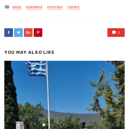
Posted
ΒΟΧΑ
ΚΟΡΙΝΘΟΣ
ΠΟΛΙΤΙΚΗ
ΤΟΠΙΚΑ
in
0
YOU MAY ALSO LIKE