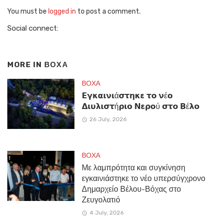
You must be
logged in
to post a comment.
Social connect:
MORE IN
ΒΟΧΑ
ΒΟΧΑ
𝝚𝝲𝝹𝝰𝝸𝝼𝝸ά𝞂𝞃𝝶𝝹𝝴 𝞃𝝾 𝝼έ𝝾
𝝙𝝸𝞄𝝺𝝸𝞂𝞃ή𝞀𝝸𝝾 𝝢𝝴𝞀𝝾ύ 𝞂𝞃𝝾 𝝗έ𝝺𝝾
26 July, 2026
ΒΟΧΑ
Με λαμπρότητα και συγκίνηση
εγκαινιάστηκε το νέο υπερσύγχρονο
Δημαρχείο Βέλου-Βόχας στο
Ζευγολατιό
4 July, 2026