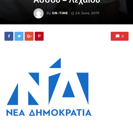
By
ON-TIME
24 June, 2019
0