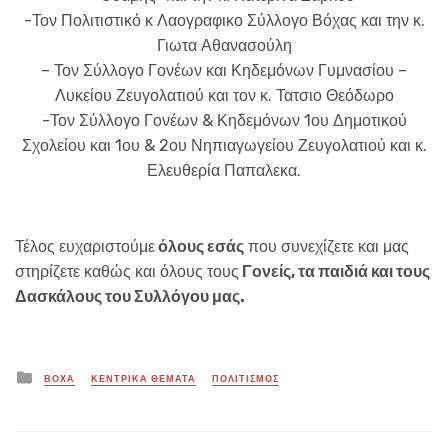
-Τον Πολιτιστικό κ Λαογραφικο Σύλλογο Βόχας και την κ.
Γιωτα Αθανασούλη
– Τον Σύλλογο Γονέων και Κηδεμόνων Γυμνασίου –
Λυκείου Ζευγολατιού και τον κ. Τατσιο Θεόδωρο
-Τον Σύλλογο Γονέων & Κηδεμόνων 1ου Δημοτικού
Σχολείου και 1ου & 2ου Νηπιαγωγείου Ζευγολατιού και κ.
Ελευθερία Παπαλεκα.
Τέλος ευχαριστούμε
όλους εσάς
που συνεχίζετε και μας
στηρίζετε καθώς και όλους τους
Γονείς, τα παιδιά και τους
Δασκάλους του Συλλόγου μας.
Posted
ΒΟΧΑ
ΚΕΝΤΡΙΚΑ ΘΕΜΑΤΑ
ΠΟΛΙΤΙΣΜΟΣ
in