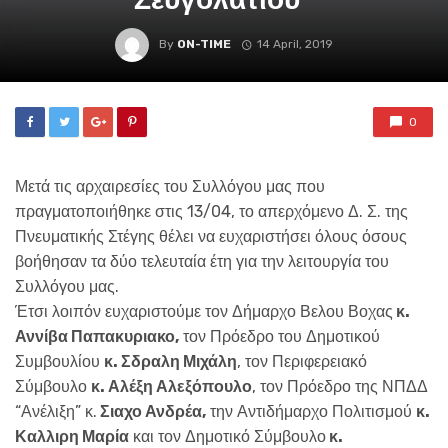
By
ON-TIME
14 April, 2019
0
Μετά τις αρχαιρεσίες του Συλλόγου μας που
πραγματοποιήθηκε στις 13/04, το απερχόμενο Δ. Σ. της
Πνευματικής Στέγης θέλει να ευχαριστήσει όλους όσους
βοήθησαν τα δύο τελευταία έτη για την λειτουργία του
Συλλόγου μας.
Έτσι λοιπόν ευχαριστούμε τον Δήμαρχο Βελου Βοχας
κ.
Αννίβα Παπακυριακο,
τον Πρόεδρο του Δημοτικού
Συμβουλίου
κ. Σδραλη Μιχάλη
, τον Περιφερειακό
Σύμβουλο
κ. Αλέξη Αλεξόπουλο
, τον Πρόεδρο της ΝΠΔΔ
“Ανέλιξη” κ.
Σιαχο Ανδρέα,
την Αντιδήμαρχο Πολιτισμού
κ.
Καλλιρη Μαρία
και τον Δημοτικό Σύμβουλο
κ.