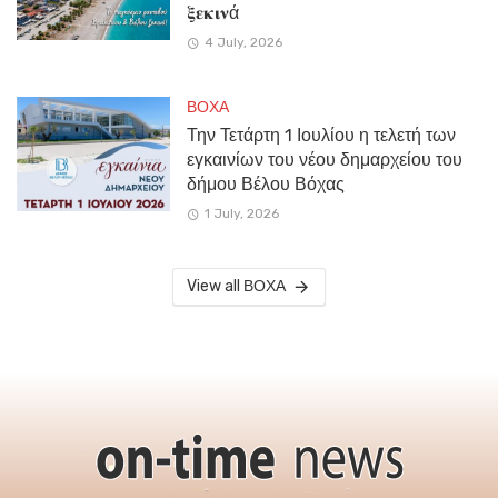
𝛏𝛆𝛋𝛊𝛎ά
4 July, 2026
ΒΟΧΑ
Την Τετάρτη 1 Ιουλίου η τελετή των
εγκαινίων του νέου δημαρχείου του
δήμου Βέλου Βόχας
1 July, 2026
View all ΒΟΧΑ