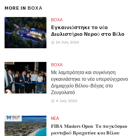
MORE IN
ΒΟΧΑ
ΒΟΧΑ
𝝚𝝲𝝹𝝰𝝸𝝼𝝸ά𝞂𝞃𝝶𝝹𝝴 𝞃𝝾 𝝼έ𝝾
𝝙𝝸𝞄𝝺𝝸𝞂𝞃ή𝞀𝝸𝝾 𝝢𝝴𝞀𝝾ύ 𝞂𝞃𝝾 𝝗έ𝝺𝝾
26 July, 2026
ΒΟΧΑ
Με λαμπρότητα και συγκίνηση
εγκαινιάστηκε το νέο υπερσύγχρονο
Δημαρχείο Βέλου-Βόχας στο
Ζευγολατιό
4 July, 2026
NEA
𝐅𝐈𝐁𝐀 𝐌𝐚𝐬𝐭𝐞𝐫𝐬 𝐎𝐩𝐞𝐧: 𝚻𝛐 𝛑𝛂𝛄𝛋ό𝛔𝛍𝛊𝛐
𝛒𝛂𝛎𝛕𝛆𝛃𝛐ύ 𝚩𝛒𝛂𝛘𝛂𝛕ί𝛐𝛖 𝛋𝛂𝛊 𝚩έ𝛌𝛐𝛖