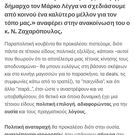
δήμαρχο τον
Μάρκο Λέγγα
να σχεδιάσουμε
από κοινού ένα
καλύτερο μέλλον
για τον
τόπο μας.» αναφέρει στην
ανακοίνωση
του ο
κ. Ν. Ζαχαρόπουλος.
Παραπολιτική κουβέντα θα προκαλέσει πιστεύομε, διότι
πάντα σε τέτοιου είδους πολιτικές εξελίξεις, κάποιοι -αυτοί
που θεωρούν ότι το αποτέλεσμα μιας τέτοιας κίνησης τους
αποδυναμώνει- θα μπουν ευλόγως στη βάσανο σκέψεων
και στο κυνήγι μαγισσών για το παρασκήνιο, τα deals, τις
συμφωνίες κάτω από το τραπέζι, τα “παιχνίδια”, και ότι
άλλο “παρά…”, έτσι ώστε ν αναστρέψουν και να
υποβαθμίσουν, ότι θετικό και όποια δυναμική έχει μια
τέτοιου είδους
πολιτική επιλογή
,
αδιαφορώντας
για την
ουσία
και τους πραγματικούς
λόγους
.
Πολιτική αναταραχή
θα προκαλέσει διότι στην ουσία,
ανατρέπονται ισορροπίες
που υπάρχουν
σήμερα
στο