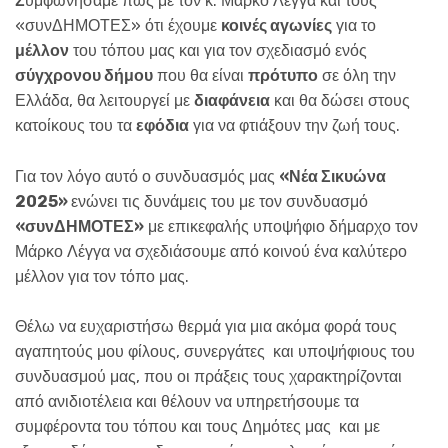
Σ
υμφωνήσαμε πως με τον κ. Μάρκο Λέγγα και τους
«συνΔΗΜΟΤΕΣ» ότι έχουμε
κοινές αγωνίες
για το
μέλλον
του τόπου μας και για τον σχεδιασμό ενός
σύγχρονου δήμου
που θα είναι
πρότυπο
σε όλη την
Ελλάδα, θα λειτουργεί με
διαφάνεια
και θα δώσει στους
κατοίκους του τα
εφόδια
για να φτιάξουν την ζωή τους.
Για τον λόγο αυτό ο συνδυασμός μας
«Νέα Σικυώνα
2025»
ενώνει τις δυνάμεις του με τον συνδυασμό
«συνΔΗΜΟΤΕΣ»
με επικεφαλής υποψήφιο δήμαρχο τον
Μάρκο Λέγγα να σχεδιάσουμε από κοινού ένα καλύτερο
μέλλον για τον τόπο μας.
Θέλω να ευχαριστήσω θερμά για μια ακόμα φορά τους
αγαπητούς μου φίλους, συνεργάτες και υποψήφιους του
συνδυασμού μας, που οι πράξεις τους χαρακτηρίζονται
από ανιδιοτέλεια και θέλουν να υπηρετήσουμε τα
συμφέροντα του τόπου και τους Δημότες μας και με