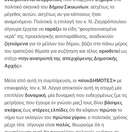
πολιτικό σκηνικό του
δήμου Σικυωνίων
, ασχέτως το
μέγεθος αυτών, ασχέτως αν για κάποιους ήταν
αναμενόμενο. Πολιτικά, η επιλογή του κ. Ν. Ζαχαρόπουλου
σίγουρα έρχεται να
ταράξει
τα είδη “φουρτουνιασμένα
νερά” της προεκλογικής αντιπαράθεσης, αναδεικνύει
ζητούμενα
για το μέλλον του δήμου, βάζει στο πάνω μέρος
του τραπεζιού θέματα για συζήτηση και τέλος
οριοθετεί
ως
στόχο
«την ανατροπή της απερχόμενης Δημοτικής
Αρχής
».
Μέσα από αυτή τη συμπόρευση, οι
«συνΔΗΜΟΤΕΣ»
με
επικεφαλής τον κ. Μ. Λέγγα αποκτούν αυτή τη στιγμή μία
επιπλέον
δυναμική
, μία δυναμική που ενδεχομένως (με τις
μετρήσεις που έχουμε εν γνώσει μας) τους δίνει
βάσιμες
σκέψεις
έως
στέρεες ελπίδες
ότι θα κόψουν
πρώτοι
το
νήμα των εκλογών του
πρώτου γύρου
, ο πολιτικός χρόνος
μέχρι τότε σίγουρα είναι
πολύς
, θεωρούμε ότι η