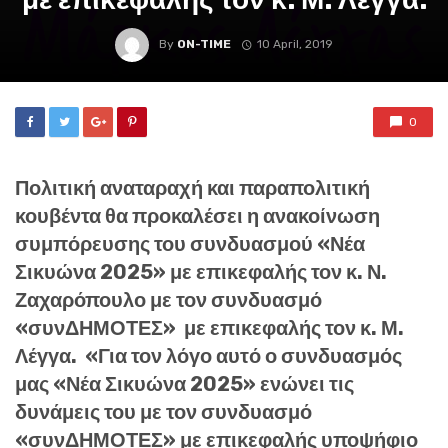
By
ON-TIME
10 April, 2019
0
Πολιτική
αναταραχή
και
παραπολιτική
κουβέντα θα προκαλέσει η ανακοίνωση
συμπόρευσης του συνδυασμού
«Νέα
Σικυώνα 2025»
με επικεφαλής τον κ.
Ν.
Ζαχαρόπουλο
με τον συνδυασμό
«συνΔΗΜΟΤΕΣ»
με επικεφαλής τον κ.
Μ.
Λέγγα
. «Για τον λόγο αυτό ο συνδυασμός
μας
«Νέα Σικυώνα 2025»
ενώνει τις
δυνάμεις του με τον συνδυασμό
«συνΔΗΜΟΤΕΣ»
με επικεφαλής υποψήφιο