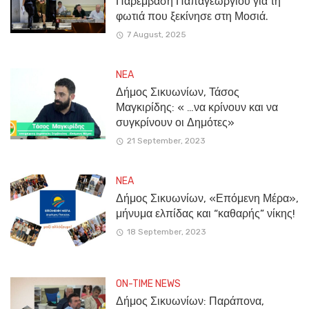
Παρέμβαση Παπαγεωργίου για τη
φωτιά που ξεκίνησε στη Μοσιά.
7 August, 2025
NEA
Δήμος Σικυωνίων, Τάσος
Μαγκιρίδης: « …να κρίνουν και να
συγκρίνουν οι Δημότες»
21 September, 2023
NEA
Δήμος Σικυωνίων, «Επόμενη Μέρα»,
μήνυμα ελπίδας και “καθαρής” νίκης!
18 September, 2023
ON-TIME NEWS
Δήμος Σικυωνίων: Παράπονα,