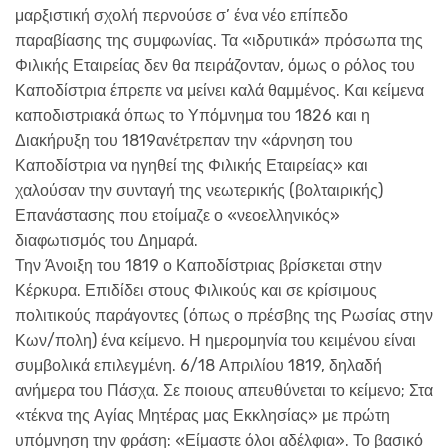
μαρξιστική σχολή περνούσε σ’ ένα νέο επίπεδο
παραβίασης της συμφωνίας. Τα «ιδρυτικά» πρόσωπα της
Φιλικής Εταιρείας δεν θα πειράζονταν, όμως ο ρόλος του
Καποδίστρια έπρεπε να μείνει καλά θαμμένος. Και κείμενα
καποδιστριακά όπως το Υπόμνημα του 1826 και η
Διακήρυξη του 1819ανέτρεπαν την «άρνηση του
Καποδίστρια να ηγηθεί της Φιλικής Εταιρείας» και
χαλούσαν την συνταγή της νεωτερικής (βολταιρικής)
Επανάστασης που ετοίμαζε ο «νεοελληνικός»
διαφωτισμός του Δημαρά.
Την Άνοιξη του 1819 ο Καποδίστριας βρίσκεται στην
Κέρκυρα. Επιδίδει στους Φιλικούς και σε κρίσιμους
πολιτικούς παράγοντες (όπως ο πρέσβης της Ρωσίας στην
Κων/πολη) ένα κείμενο. Η ημερομηνία του κειμένου είναι
συμβολικά επιλεγμένη. 6/18 Απριλίου 1819, δηλαδή
ανήμερα του Πάσχα. Σε ποιους απευθύνεται το κείμενο; Στα
«τέκνα της Αγίας Μητέρας μας Εκκλησίας» με πρώτη
υπόμνηση την φράση: «Είμαστε όλοι αδέλφια». Το βασικό