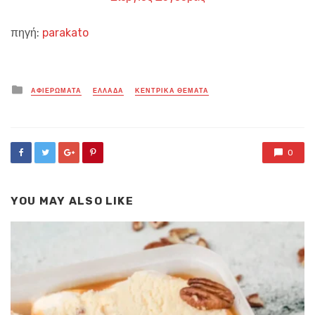
πηγή:
parakato
Posted
ΑΦΙΕΡΩΜΑΤΑ
ΕΛΛΑΔΑ
ΚΕΝΤΡΙΚΑ ΘΕΜΑΤΑ
in
0
YOU MAY ALSO LIKE