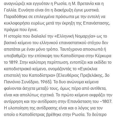
αναγνώριζε και εγγυόταν η Ρωσία, η Μ. Βρετανία και η
Γαλλία. Ευνόητο είναι ότι η διακήρυξη έγινε μυστικά.
Παραδόθηκε σε επιλεγμένα πρόσωπα με την εντολή να
κυκλοφορήσει ευρέως μετά την έκρηξη της Επανάστασης,
πράγμα που έγινε.
Η ιστορία που διαλαλεί την «Ελληνική Νομαρχία» ως το
βασικό κείμενο του ελληνικού επαναστατικού στόχου δεν
απατάται με έναν μόνο τρόπο. Ταυτόχρονα αποσιωπά ή
υποβαθμίζει την επίσκεψη του Καποδίστρια στην Κέρκυρα
το 1819. Στην καλύτερη περίπτωση, εντοπίζει και εκδίδει το
καποδιστριακό κείμενο, ονομάζοντάς το «Εγκύκλια
επιστολή του Καποδίστρια» (Ελευθέριος Πρεβελάκης, 3ο
Πανιόνιο Συνέδριο, 1965). Τα δυο ανώνυμα κείμενα
φαίνονται άσχετα μεταξύ τους, όμως πέρα από αντίθετα,
είναι και απολύτως σχετικά. Το πρώτο κείμενο εκφράζει την
αντίρρηση και την αντίδραση στην Επανάσταση του ~1807.
Η υλοποίηση της αντίδρασης είναι και ο λόγος για τον
οποίο ο Καποδίστριας βρέθηκε στην Ρωσία. Το δεύτερο