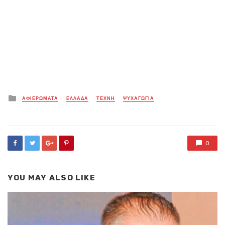
Posted
ΑΦΙΕΡΩΜΑΤΑ
ΕΛΛΑΔΑ
ΤΕΧΝΗ
ΨΥΧΑΓΩΓΙΑ
in
0
YOU MAY ALSO LIKE