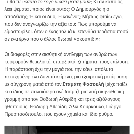
Τι θα πει «
αυτό το έργο μιλάει μέσα μου
»; Κι αν κάποιος
λέει ψέματα , ποιος είναι αυτός; Ο Δημιουργός ή ο
αποδέκτης; Ή και οι δυο; Ή κανένας; Μήπως φταίω εγώ,
που δεν αναγνωρίζω την αξία του; Πως μπορούμε να
είμαστε φίλοι, όταν ο ένας τολμά κι επενδύει τεράστια ποσά
σε ένα έργο που ο άλλος θεωρεί «σκουπίδι»;
Οι διαφορές στην αισθητική αντίληψη των ανθρώπων
κυοφορούν θεμελιακά, υπαρξιακά ζητήματα προς επίλυση.
Η παράσταση έχει την μαγιά που την κάνει απόλυτα
πετυχημένη: ένα δυνατό κείμενο, μια εξαιρετική μετάφραση
με σύγχρονη ματιά από τον
Σταμάτη Φασουλή
(είχε παίξει
κι ο ίδιος σε παλαιότερο ανέβασμα), μια λιτή σκηνοθετική
γραμμή από τον Θοδωρή Αθερίδη και τρεις αξιόλογους
ηθοποιούς, Θοδωρή Αθερίδη, Άλκι Κούρκουλο, Γιώργο
Πρυρπασόπουλο, που έχουν χημεία και ίδιο ρυθμό.