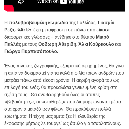
Η
πολυβραβευμένη κωμωδία
της Γαλλίδας,
Γιασμίν
Ρεζά, «Art»
έχει μεταφραστεί σε πάνω από
είκοσι
διαφορετικές γλώσσες – ανέβηκε στο θέατρο
Μικρό
Παλλάς
με τους
Θοδωρή Αθερίδη, Άλκι Κούρκουλο
και
Γιώργο Πυρπασόπουλο.
Ένας πίνακας ζωγραφικής, εξαιρετικά αφηρημένος, θα γίνει
η αιτία να δοκιμαστεί για τα καλά η φιλία τριών ανδρών που
μετράει πάνω από είκοσι χρόνια. Η ακριβή αγορά του ως
επιλογή του ενός, θα προκαλέσει γενικευμένη κρίση στη
σχέση τους. Θα αναθεωρηθούν όλες οι άτυπες
«βεβαιότητες», οι «σταθερές» που διαμορφώνονται μέσα
στα χρόνια μεταξύ των φίλων. Θα προκύψουν πολλά
ερωτήματα: Η τέχνη μας εμπαίζει; Η ελευθερία της
έκφρασης μήπως λειτουργεί ως άσυλο για τσαρλατάνους;