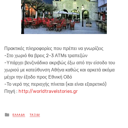
Πρακτικές πληροφορίες που πρέπει να γνωρίζεις
-Στο χωριό θα βρεις 2-3 ΑΤΜs τραπεζών
-Υπάρχει βενζινάδικο ακριβώς έξω από την είσοδο του
χωριού με κατεύθυνση Αθήνα καθώς και αρκετά ακόμα
μέχρι την έξοδο προς Εθνική Οδό
-Το νερό της περιοχής πίνεται (και είναι εξαιρετικό)
Πηγή :
http://worldtravelstories.gr
Posted
ΕΛΛΑΔΑ
ΤΑΞΙΔΙ
in