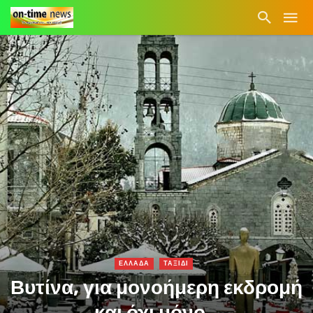
ΕΛΛΑΔΑ
ΤΑΞΙΔΙ
Βυτίνα, για μονοήμερη εκδρομή
και όχι μόνο…