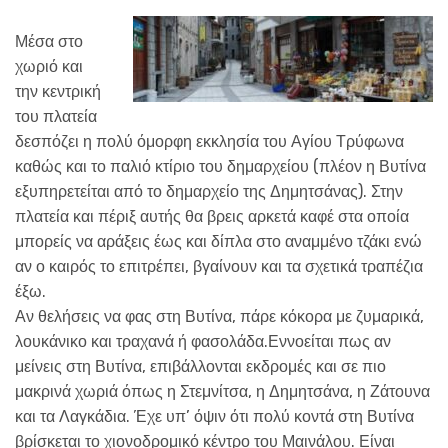
Μέσα στο
χωριό και
την κεντρική
του πλατεία
δεσπόζει η πολύ όμορφη εκκλησία του Αγίου Τρύφωνα
καθώς και το παλιό κτίριο του δημαρχείου (πλέον η Βυτίνα
εξυπηρετείται από το δημαρχείο της Δημητσάνας). Στην
πλατεία και πέριξ αυτής θα βρεις αρκετά καφέ στα οποία
μπορείς να αράξεις έως και δίπλα στο αναμμένο τζάκι ενώ
αν ο καιρός το επιτρέπει, βγαίνουν και τα σχετικά τραπέζια
έξω.
Αν θελήσεις να φας στη Βυτίνα, πάρε κόκορα με ζυμαρικά,
λουκάνικο και τραχανά ή φασολάδα.Εννοείται πως αν
μείνεις στη Βυτίνα, επιβάλλονται εκδρομές και σε πιο
μακρινά χωριά όπως η Στεμνίτσα, η Δημητσάνα, η Ζάτουνα
και τα Λαγκάδια. Έχε υπ’ όψιν ότι πολύ κοντά στη Βυτίνα
βρίσκεται το χιονοδρομικό κέντρο του Μαινάλου. Είναι