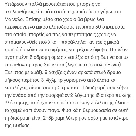
Υπάρχουν πολλά μονοπάτια που μπορείς να
ακολουθήσεις είτε μέσα από το χωριό είτε τριγύρω στο
Μαίναλο. Επίσης μέσα στο χωριό θα βρεις ένα
περιφραγμένο μικρό ελατόδασος περίπου 30 στρέμματα
στο οποίο μπορείς να πας να περπατήσεις χωρίς να
απομακρυνθείς πολύ και -παράλληλα- αν έχεις μικρά
παιδιά ή σκύλο να τα αφήσεις να τρέξουν άφοβα. Η πλέον
αγαπημένη διαδρομή όμως είναι έξω από τη Βυτίνα και με
κατεύθυνση προς Στεμνίτσα (λίγο μετά το παλιό Ξενία).
Εκεί πας με αμάξι, διασχίζεις έναν αρκετά στενό δρόμο
μήκους περίπου 3-4χλμ τριγυρισμένο από έλατα και
καταλήγεις πίσω από τη Στεμνίτσα. Η διαδρομή σου κόβει
την ανάσα από την ομορφιά ενώ λόγω της ιδιαίτερα πυκνής
βλάστησης, υπάρχουν σημεία που -λόγω έλλειψης ήλιου-
το χειμώνα πιάνουν πάγο. Φυσικά η θερμοκρασία σε αυτή
τη διαδρομή είναι 2-3β χαμηλότερη σε σχέση με το κέντρο
της Βυτίνας.