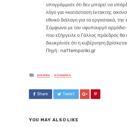
υπογράμμισε ότι δεν μπορεί να υπάρξει
λόγο για «κατάσταση έκτακτης οικονο
εθνικό διάλογο για τα εργασιακά, την
Σύμφωνα με τον υφυπουργό αρμόδιο γι
που εξήγγειλε ο Γάλλος πρόεδρος θα κ
διευκρίνισε ότι η κυβέρνηση βρίσκετα
Πηγή : naftemporiki.gr
Posted
ΔΙΕΘΝΗ
ΚΟΙΝΩΝΙΑ
in
Share
Tweet
YOU MAY ALSO LIKE