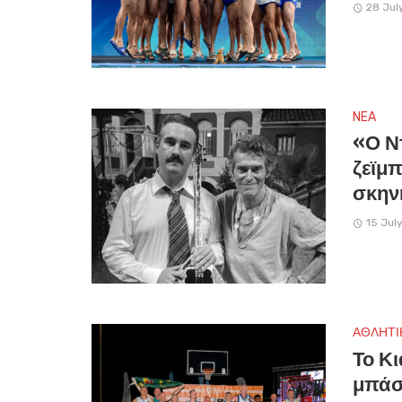
28 Jul
NEA
«Ο Ντ
ζεϊμ
σκηνή
15 Jul
ΑΘΛΗΤΙ
Το Κι
μπάσ