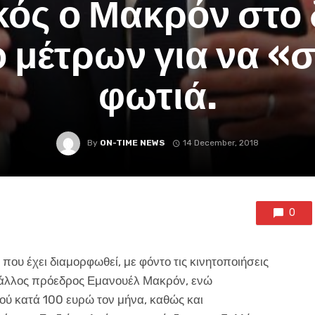
κός ο Μακρόν στο
 μέτρων για να «
φωτιά.
By
ON-TIME NEWS
14 December, 2018
0
που έχει διαμορφωθεί, με φόντο τις κινητοποιήσεις
Γάλλος πρόεδρος Εμανουέλ Μακρόν, ενώ
ού κατά 100 ευρώ τον μήνα, καθώς και