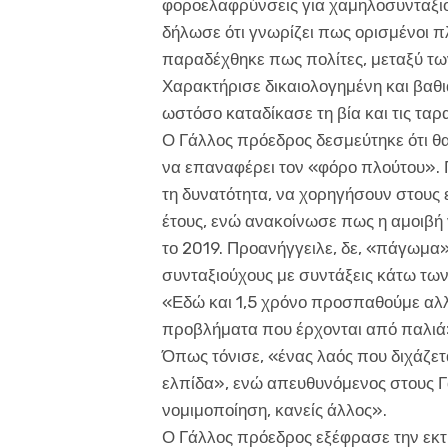
φοροελαφρύνσεις για χαμηλοσυνταξιού
δήλωσε ότι γνωρίζει πως ορισμένοι 
παραδέχθηκε πως πολίτ
ες, μεταξύ τω
Χαρακτήρισε δικαιολογημένη και βαθι
ωστόσο καταδίκασε τη βία και τις τα
Ο Γάλλος πρόεδρος δεσμεύτηκε ότι θ
να επαναφέρει τον «φόρο πλούτου». Π
τη δυνατότητα, να χορηγήσουν στους 
έτους, ενώ ανακοίνωσε πως η αμοιβή 
το 2019. Προανήγγειλε, δε, «πάγωμα»
συνταξιούχους με συντάξεις κάτω τω
«Εδώ και 1,5 χρόνο προσπαθούμε αλ
προβλήματα που έρχονται από παλιά»
Όπως τόνισε, «ένας λαός που διχάζετ
ελπίδα», ενώ απευθυνόμενος στους Γά
νομιμοποίηση, κανείς άλλος».
Ο Γάλλος πρόεδρος εξέφρασε την εκτ