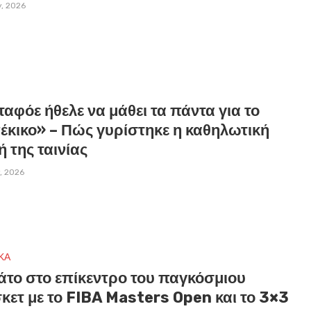
y, 2026
αφόε ήθελε να μάθει τα πάντα για το
πέκικο» – Πώς γυρίστηκε η καθηλωτική
 της ταινίας
y, 2026
ΚΑ
άτο στο επίκεντρο του παγκόσμιου
κετ με το FIBA Masters Open και το 3×3