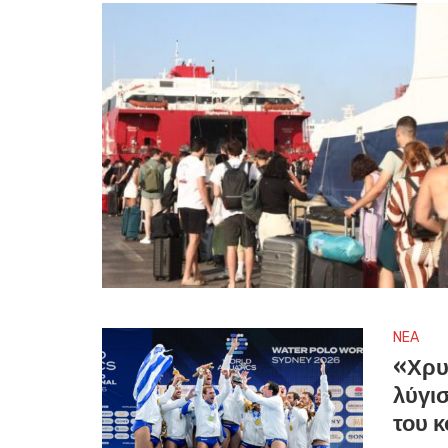
NEA
«Χρυ
λύγισ
του 