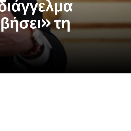
 διάγγελμα
σβήσει» τη