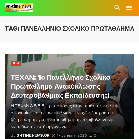
TAG: ΠΑΝΕΛΛΗΝΙΟ ΣΧΟΛΙΚΟ ΠΡΩΤΑΘΛΗΜΑ
NEA
ΤΕΧΑΝ: 1ο Πανελλήνιο Σχολικό
Πρωτάθλημα Ανακύκλωσης
Δευτεροβάθμιας Εκπαίδευσης!
Η ΤΕΧΑΝ Α.Β.Ε.Ε. πρωτοπόρος στον τομέα της κυκλικής
οικονομίας και της ανακύκλωσης, ενισχύει έμπρακτα τη
δέσμευσή της για την προώθηση της περιβαλλοντικής
εκπαίδευσης και διοργανώνει ...
By
ONTIMENEWS.GR
17 January, 2026
0