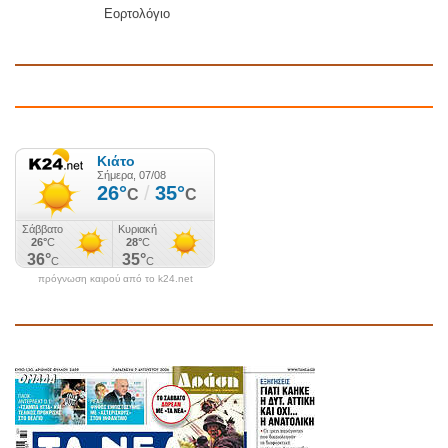
Εορτολόγιο
πρόγνωση καιρού από το k24.net