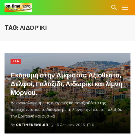
TAG: ΛΙΔΟΡΊΚΙ
NEA
Εκδρομή στην Άμφισσα: Αξιοθέατα,
Δελφοί, Γαλαξίδι, Λιδωρίκι και λίμνη
Μόρνου.
Ας ανακαλύψουμε τις ομορφιές και τα αξιοθέατα της
περιοχής, όπως το Λιδορίκι με τη λίμνη, την Ιτέα, το Γαλαξίδι,
την Ερατεινή και φυσικά ...
By
ONTIMENEWS.GR
13 January, 2023
0