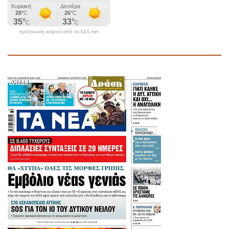
πρόγνωση καιρού από το k24.net