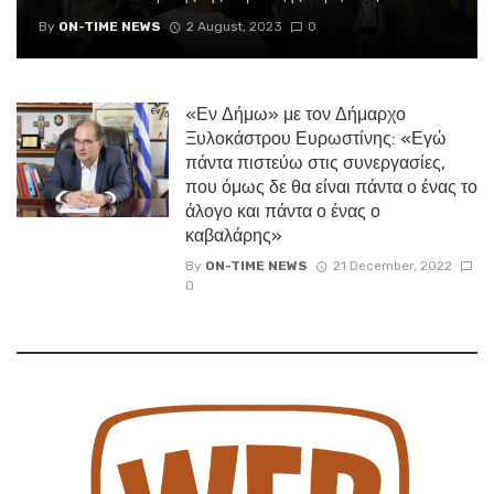
By
ON-TIME NEWS
2 August, 2023
0
«Εν Δήμω» με τον Δήμαρχο
Ξυλοκάστρου Ευρωστίνης: «Εγώ
πάντα πιστεύω στις συνεργασίες,
που όμως δε θα είναι πάντα ο ένας το
άλογο και πάντα ο ένας ο
καβαλάρης»
By
ON-TIME NEWS
21 December, 2022
0