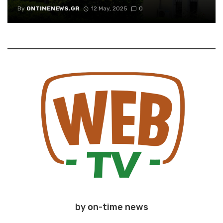
By
ONTIMENEWS.GR
12 May, 2025
0
by on-time news