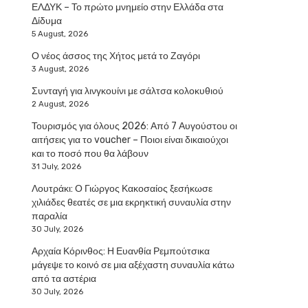
ΕΛΔΥΚ – Το πρώτο μνημείο στην Ελλάδα στα
Δίδυμα
5 August, 2026
Ο νέος άσσος της Χήτος μετά το Ζαγόρι
3 August, 2026
Συνταγή για λινγκουίνι με σάλτσα κολοκυθιού
2 August, 2026
Τουρισμός για όλους 2026: Από 7 Αυγούστου οι
αιτήσεις για το voucher – Ποιοι είναι δικαιούχοι
και το ποσό που θα λάβουν
31 July, 2026
Λουτράκι: Ο Γιώργος Κακοσαίος ξεσήκωσε
χιλιάδες θεατές σε μια εκρηκτική συναυλία στην
παραλία
30 July, 2026
Αρχαία Κόρινθος: Η Ευανθία Ρεμπούτσικα
μάγεψε το κοινό σε μια αξέχαστη συναυλία κάτω
από τα αστέρια
30 July, 2026