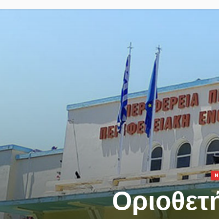
N
Οριοθετή