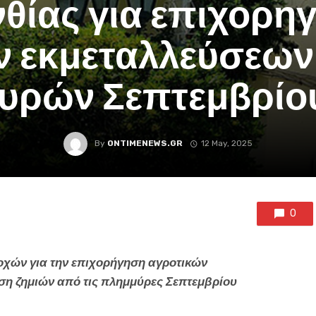
θίας για επιχορη
ν εκμεταλλεύσεων
υρών Σεπτεμβρίο
By
ONTIMENEWS.GR
12 May, 2025
0
οχών για την επιχορήγηση αγροτικών
ση ζημιών από τις πλημμύρες Σεπτεμβρίου