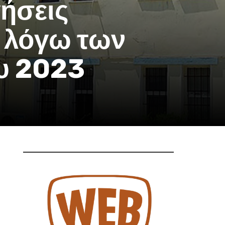
γήσεις
 λόγω των
υ 2023