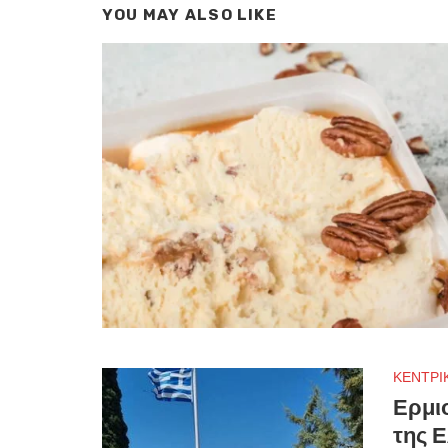
YOU MAY ALSO LIKE
ΚΕΝΤΡΙ
Ερμι
της 