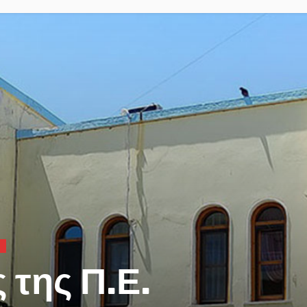
Υ
 της Π.Ε.