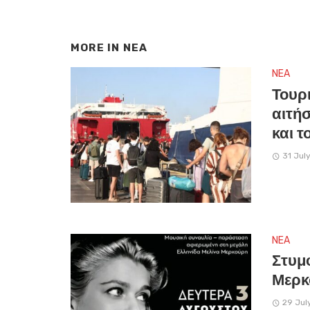
MORE IN
NEA
NEA
Τουρ
αιτήσ
και 
31 Jul
NEA
Στυμ
Μερκ
29 Jul