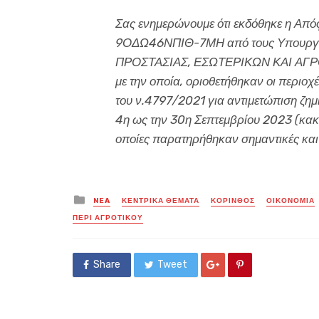
Σας ενημερώνουμε ότι εκδόθηκε η Απ
9ΟΔΩ46ΝΠΙΘ-7ΜΗ από τους Υπουργ
ΠΡΟΣΤΑΣΙΑΣ, ΕΣΩΤΕΡΙΚΩΝ ΚΑΙ ΑΓ
με την οποία, οριοθετήθηκαν οι περιο
του ν.4797/2021 για αντιμετώπιση ζη
4η ως την 30η Σεπτεμβρίου 2023 (κακο
οποίες παρατηρήθηκαν σημαντικές και 
Posted
NEA
ΚΕΝΤΡΙΚΑ ΘΕΜΑΤΑ
ΚΟΡΙΝΘΟΣ
ΟΙΚΟΝΟΜΙΑ
in
ΠΕΡΙ ΑΓΡΟΤΙΚΟΥ
Share
Tweet