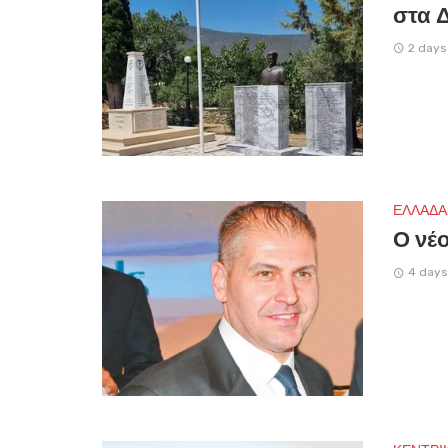
στα 
2 days
ΕΛΛΑΔΑ
Ο νέο
4 days