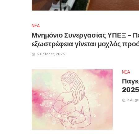
NEA
Μνημόνιο Συνεργασίας ΥΠΕΞ – Πε
εξωστρέφεια γίνεται μοχλός προ
5 October, 2025
NEA
Παγκ
2025
9 Augu