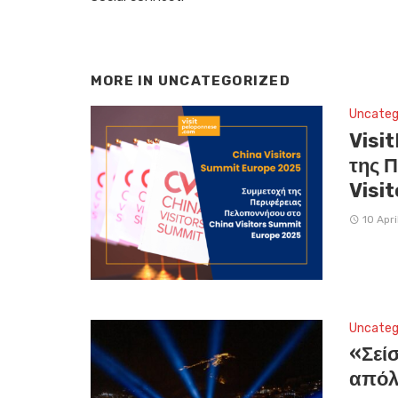
MORE IN
UNCATEGORIZED
Uncateg
Visi
της 
Visi
10 Apri
Uncateg
«Σεί
απόλ