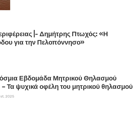
ριφέρειας |- Δημήτρης Πτωχός: «Η
όδου για την Πελοπόννησο»
όσμια Εβδομάδα Μητρικού Θηλασμού
 – Τα ψυχικά οφέλη του μητρικού θηλασμού
st, 2025