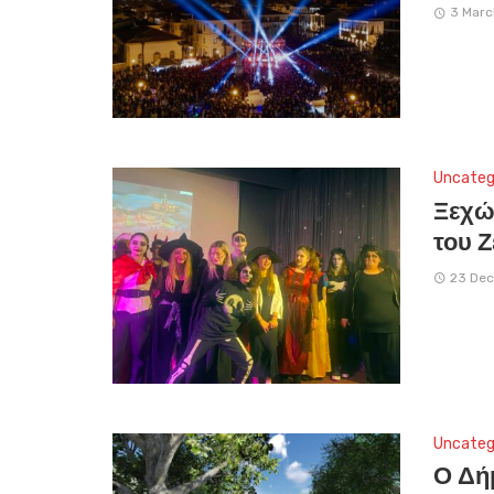
3 Marc
Uncateg
Ξεχώ
του 
23 Dec
Uncateg
Ο Δήμ