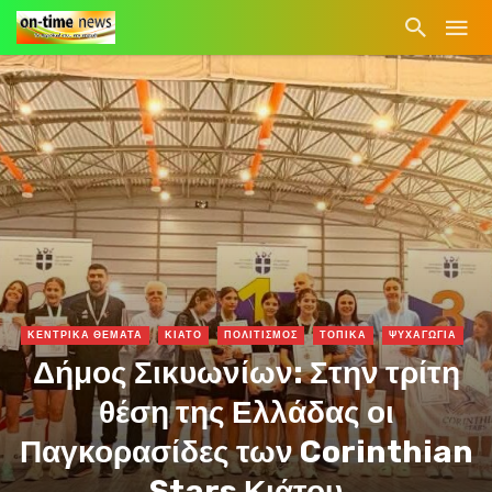
ΚΕΝΤΡΙΚΑ ΘΕΜΑΤΑ
ΚΙΑΤΟ
ΠΟΛΙΤΙΣΜΟΣ
ΤΟΠΙΚΑ
ΨΥΧΑΓΩΓΙΑ
Δήμος Σικυωνίων: Στην τρίτη
θέση της Ελλάδας οι
Παγκορασίδες των Corinthian
Stars Κιάτου