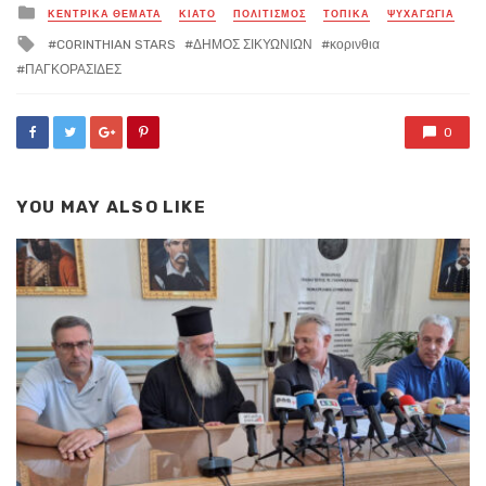
Posted
ΚΕΝΤΡΙΚΑ ΘΕΜΑΤΑ
ΚΙΑΤΟ
ΠΟΛΙΤΙΣΜΟΣ
ΤΟΠΙΚΑ
ΨΥΧΑΓΩΓΙΑ
in
Tagged
CORINTHIAN STARS
ΔΗΜΟΣ ΣΙΚΥΩΝΙΩΝ
κορινθια
with
ΠΑΓΚΟΡΑΣΙΔΕΣ
0
YOU MAY ALSO LIKE