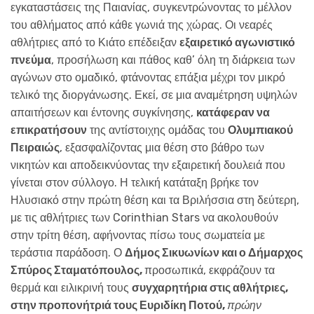
εγκαταστάσεις της Παιανίας, συγκεντρώνοντας το μέλλον
του αθλήματος από κάθε γωνιά της χώρας. Οι νεαρές
αθλήτριες από το Κιάτο επέδειξαν
εξαιρετικό αγωνιστικό
πνεύμα
, προσήλωση και πάθος καθ’ όλη τη διάρκεια των
αγώνων στο ομαδικό, φτάνοντας επάξια μέχρι τον μικρό
τελικό της διοργάνωσης. Εκεί, σε μια αναμέτρηση υψηλών
απαιτήσεων και έντονης συγκίνησης,
κατάφεραν να
επικρατήσουν
της αντίστοιχης ομάδας του
Ολυμπιακού
Πειραιώς
, εξασφαλίζοντας μια θέση στο βάθρο των
νικητών και αποδεικνύοντας την εξαιρετική δουλειά που
γίνεται στον σύλλογο. Η τελική κατάταξη βρήκε τον
Ηλυσιακό στην πρώτη θέση και τα Βριλήσσια στη δεύτερη,
με τις αθλήτριες των Corinthian Stars να ακολουθούν
στην τρίτη θέση, αφήνοντας πίσω τους σωματεία με
τεράστια παράδοση. Ο
Δήμος Σικυωνίων και ο Δήμαρχος
Σπύρος Σταματόπουλος,
προσωπικά, εκφράζουν τα
θερμά και ειλικρινή τους
συγχαρητήρια στις αθλήτριες,
στην προπονήτριά τους Ευριδίκη Ποτού,
πρώην