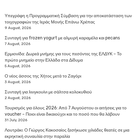
Υπεγράφη η Προγραμματική Σύμβαση για την αποκατάσταση των
τοιχογραφιών της Ιεράς Μονής Επάνω Χρέπας
9 August, 2026
Συνταγή για frozen yogurt με αλμυρή καραμέλα και pecans
7 August, 2026
Ερμιονίδα: Δωρεά μνήμης για τους πεσόντες της ΕΛΔΥΚ – Το
πρώτο μνημείο στην Ελλάδα στα Δίδυμα
5 August, 2026
Ο νέος άσσος της Χήτος μετά το Ζαγόρι
3 August, 2026
Συνταγή για λινγκουίνι με σάλτσα κολοκυθιού
2 August, 2026
Τουρισμός για όλους 2026: Από 7 Αυγούστου οι αιτήσεις για το
voucher – Ποιοι είναι δικαιούχοι και το ποσό που θα λάβουν
31 July, 2026
Λουτράκι: Ο Γιώργος Κακοσαίος ξεσήκωσε χιλιάδες θεατές σε μια
εκρηκτική συναυλία στην παραλία