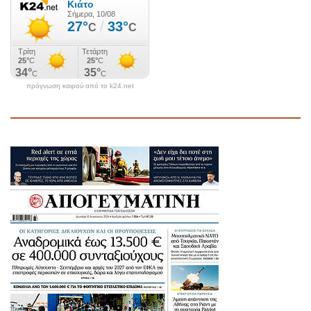
πρόγνωση καιρού από το k24.net