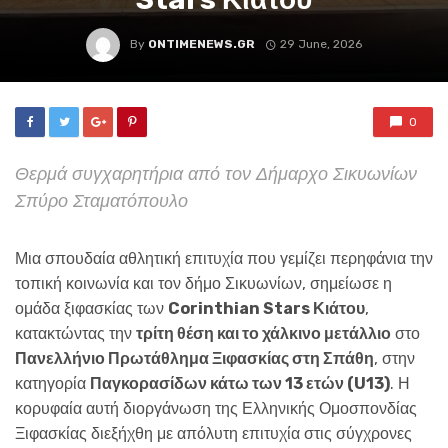
By
ONTIMENEWS.GR
29 June, 2026
0
Θερμά συγχαρητήρια από τον Δήμαρχο Σικυωνίων
Σπύρο Σταματόπουλο
Μια σπουδαία αθλητική επιτυχία που γεμίζει περηφάνια την
τοπική κοινωνία και τον δήμο Σικυωνίων, σημείωσε η
ομάδα ξιφασκίας των
Corinthian Stars Κιάτου
,
κατακτώντας την
τρίτη θέση και το χάλκινο μετάλλιο
στο
Πανελλήνιο Πρωτάθλημα Ξιφασκίας στη Σπάθη
, στην
κατηγορία
Παγκορασίδων κάτω των 13 ετών (U13)
. Η
κορυφαία αυτή διοργάνωση της Ελληνικής Ομοσπονδίας
Ξιφασκίας διεξήχθη με απόλυτη επιτυχία στις σύγχρονες