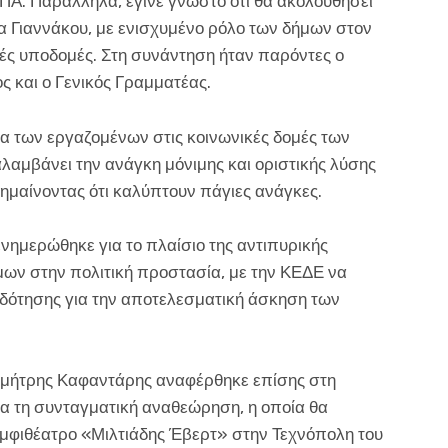
ΠΑ. Παράλληλα, έγινε γνωστό ότι θα ακολουθήσει
 Γιαννάκου, με ενισχυμένο ρόλο των δήμων στον
ς υποδομές. Στη συνάντηση ήταν παρόντες ο
ς και ο Γενικός Γραμματέας.
ημα των εργαζομένων στις κοινωνικές δομές των
αλαμβάνει την ανάγκη μόνιμης και οριστικής λύσης
σημαίνοντας ότι καλύπτουν πάγιες ανάγκες.
ενημερώθηκε για το πλαίσιο της αντιπυρικής
μων στην πολιτική προστασία, με την ΚΕΔΕ να
οδότησης για την αποτελεσματική άσκηση των
ημήτρης Καφαντάρης αναφέρθηκε επίσης στη
ια τη συνταγματική αναθεώρηση, η οποία θα
αμφιθέατρο «Μιλτιάδης Έβερτ» στην Τεχνόπολη του