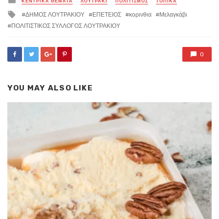
ΚΕΝΤΡΙΚΑ ΘΕΜΑΤΑ
ΛΟΥΤΡΑΚΙ
ΠΟΛΙΤΙΣΜΟΣ
ΤΟΠΙΚΑ
in
Tagged
ΔΗΜΟΣ ΛΟΥΤΡΑΚΙΟΥ
ΕΠΕΤΕΙΟΣ
κορινθια
Μελαγκάβι
with
ΠΟΛΙΤΙΣΤΙΚΟΣ ΣΥΛΛΟΓΟΣ ΛΟΥΤΡΑΚΙΟΥ
0
YOU MAY ALSO LIKE