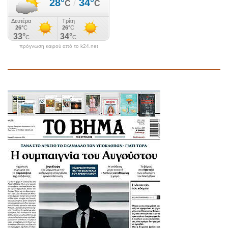
πρόγνωση καιρού από το k24.net