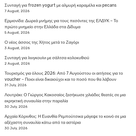
Συνταγή για frozen yogurt με αλμυρή καραμέλα και pecans
7 August, 2026
Ερμιονίδα: Δωρεά μνήμης για τους πεσόντες της ΕΛΔΥΚ – Το
πρώτο μνημείο στην Ελλάδα στα Δίδυμα
5 August, 2026
Ο νέος άσσος της Χήτος μετά το Ζαγόρι
3 August, 2026
Συνταγή για λινγκουίνι με σάλτσα κολοκυθιού
2 August, 2026
Τουρισμός για όλους 2026: Από 7 Αυγούστου οι αιτήσεις για το
voucher – Ποιοι είναι δικαιούχοι και το ποσό που θα λάβουν
31 July, 2026
Λουτράκι: Ο Γιώργος Κακοσαίος ξεσήκωσε χιλιάδες θεατές σε μια
εκρηκτική συναυλία στην παραλία
30 July, 2026
Αρχαία Κόρινθος: Η Ευανθία Ρεμπούτσικα μάγεψε το κοινό σε μια
αξέχαστη συναυλία κάτω από τα αστέρια
30 July, 2026