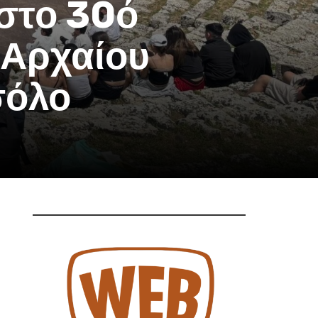
 στο 30ό
 Αρχαίου
σόλο