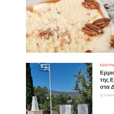
ΚΕΝΤΡΙ
Ερμι
της 
στα 
3 days