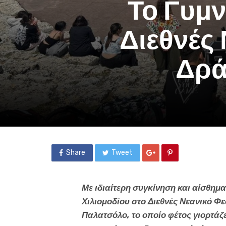
Το Γυμν
Διεθνές
Δρά
Share
Tweet
Με ιδιαίτερη συγκίνηση και αίσθημ
Χιλιομοδίου στο Διεθνές Νεανικό Φ
Παλατσόλο, το οποίο φέτος γιορτάζε