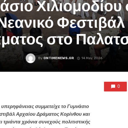
άσιο Χιλιομοδίου
 Νεανικό Φεστιβάλ
ματος στο Παλατ
By
ONTIMENEWS.GR
14 May, 2026
0
α υπερηφάνειας συμμετείχε το Γυμνάσιο
εστιβάλ Αρχαίου Δράματος Κορίνθου και
ι τριάντα χρόνια συνεχούς πολιτιστικής