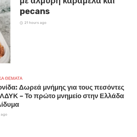
με αλμυρή καραμέλα και
pecans
21 hours ago
ΚΑ ΘΕΜΑΤΑ
ονίδα: Δωρεά μνήμης για τους πεσόντες
ΕΛΔΥΚ – Το πρώτο μνημείο στην Ελλάδα
Δίδυμα
 ago