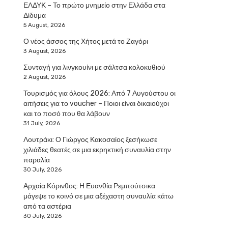
ΕΛΔΥΚ – Το πρώτο μνημείο στην Ελλάδα στα
Δίδυμα
5 August, 2026
Ο νέος άσσος της Χήτος μετά το Ζαγόρι
3 August, 2026
Συνταγή για λινγκουίνι με σάλτσα κολοκυθιού
2 August, 2026
Τουρισμός για όλους 2026: Από 7 Αυγούστου οι
αιτήσεις για το voucher – Ποιοι είναι δικαιούχοι
και το ποσό που θα λάβουν
31 July, 2026
Λουτράκι: Ο Γιώργος Κακοσαίος ξεσήκωσε
χιλιάδες θεατές σε μια εκρηκτική συναυλία στην
παραλία
30 July, 2026
Αρχαία Κόρινθος: Η Ευανθία Ρεμπούτσικα
μάγεψε το κοινό σε μια αξέχαστη συναυλία κάτω
από τα αστέρια
30 July, 2026