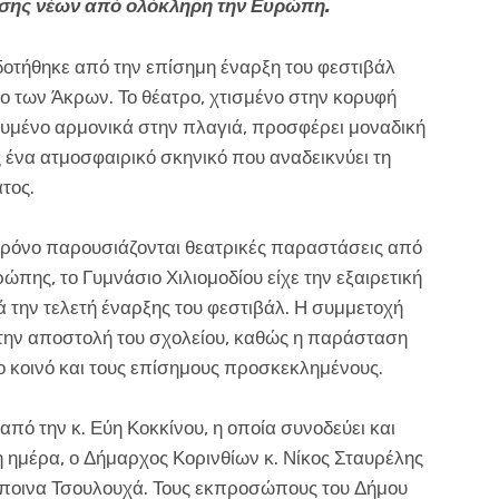
ασης νέων από ολόκληρη την Ευρώπ
η.
δοτήθηκε από την επίσημη έναρξη του φεστιβάλ
ρο των Άκρων. Το θέατρο, χτισμένο στην κορυφή
ευμένο αρμονικά στην πλαγιά, προσφέρει μοναδική
 ένα ατμοσφαιρικό σκηνικό που αναδεικνύει τη
τος.
 χρόνο παρουσιάζονται θεατρικές παραστάσεις από
ρώπης, το Γυμνάσιο Χιλιομοδίου είχε την εξαιρετική
ά την τελετή έναρξης του φεστιβάλ. Η συμμετοχή
 την αποστολή του σχολείου, καθώς η παράσταση
κοινό και τους επίσημους προσκεκλημένους.
πό την κ. Εύη Κοκκίνου, η οποία συνοδεύει και
 ημέρα, ο Δήμαρχος Κορινθίων κ. Νίκος Σταυρέλης
έσποινα Τσουλουχά. Τους εκπροσώπους του Δήμου