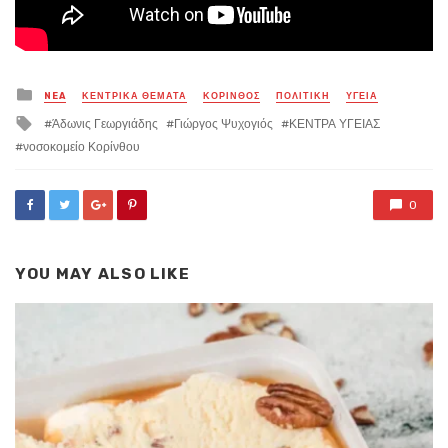
Posted
NEA
ΚΕΝΤΡΙΚΑ ΘΕΜΑΤΑ
ΚΟΡΙΝΘΟΣ
ΠΟΛΙΤΙΚΗ
ΥΓΕΙΑ
in
Tagged
Άδωνις Γεωργιάδης
Γιώργος Ψυχογιός
ΚΕΝΤΡΑ ΥΓΕΙΑΣ
with
νοσοκομείο Κορίνθου
0
YOU MAY ALSO LIKE