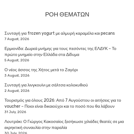
ΡΟΗ ΘΕΜΑΤΩΝ
Συνταγή για frozen yogurt με αλμυρή καραμέλα και pecans
7 August, 2026
Ερμιονίδα: Δωρεά μνήμης για τους πεσόντες της ΕΛΔΥΚ – Το
πρώτο μνημείο στην Ελλάδα στα Δίδυμα
5 August, 2026
Ο νέος άσσος της Χήτος μετά το Ζαγόρι
3 August, 2026
Συνταγή για λινγκουίνι με σάλτσα κολοκυθιού
2 August, 2026
Τουρισμός για όλους 2026: Από 7 Αυγούστου οι αιτήσεις για το
voucher – Ποιοι είναι δικαιούχοι και το ποσό που θα λάβουν
31 July, 2026
Λουτράκι: Ο Γιώργος Κακοσαίος ξεσήκωσε χιλιάδες θεατές σε μια
εκρηκτική συναυλία στην παραλία
30 July, 2026