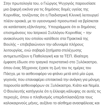
Στην πρωτολογία του, ο Γιώργος Ψυχογιός παρουσίασε
μια ζοφερή εικόνα για τις δημόσιες δομές υγείας της
Κορινθίας, τονίζοντας ότι η Παιδιατρική Κλινική λειτουργεί
πλέον οριακά, με το υγειονομικό προσωπικό να βρίσκεται
σε κατάσταση εξάντλησης. Υπογράμμισε ότι οι δημόσιες
επισημάνσεις του Ιατρικού Συλλόγου Κορινθίας – την
ανακοίνωση του οποίου κατέθεσε στα Πρακτικά της
Βουλής – επιβεβαιώνουν την αδυναμία πλήρους
λειτουργίας, ενώ σοβαρά ζητήματα στελέχωσης
αντιμετωπίζουν η Παθολογική και τα ΤΕΠ. Ιδιαίτερη
έμφαση έδωσε στο τραγικό περιστατικό στο Ξυλόκαστρο,
όπου ένας 55χρονος έχασε τη ζωή του τις ημέρες του
Πάσχα, με το ασθενοφόρο να φτάνει μετά από μία ώρα,
γεγονός που επαναφέρει επιτακτικά την ανάγκη για μόνιμη
παρουσία ασθενοφόρων σε Ξυλόκαστρο, Κιάτο και Νεμέα.
Ο Βουλευτής κατήγγειλε ότι η έλλειψη κάλυψης σε αυτές τις
περιοχές, όπου ο πληθυσμός υπερδιπλασιάζεται τους
καλοκαιρινούς μήνες, αυξάνει το αίσθημα ανασφάλειας και