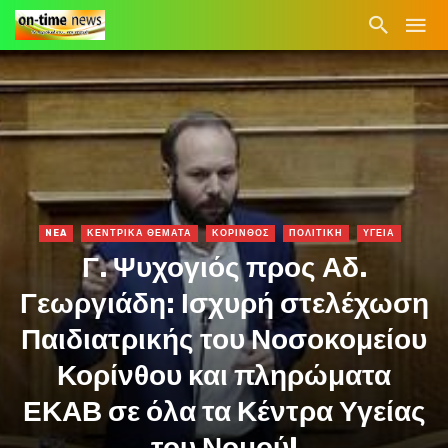
NEA
ΚΕΝΤΡΙΚΑ ΘΕΜΑΤΑ
ΚΟΡΙΝΘΟΣ
ΠΟΛΙΤΙΚΗ
ΥΓΕΙΑ
Γ. Ψυχογιός προς Αδ.
Γεωργιάδη: Ισχυρή στελέχωση
Παιδιατρικής του Νοσοκομείου
Κορίνθου και πληρώματα
ΕΚΑΒ σε όλα τα Κέντρα Υγείας
του Νομού!