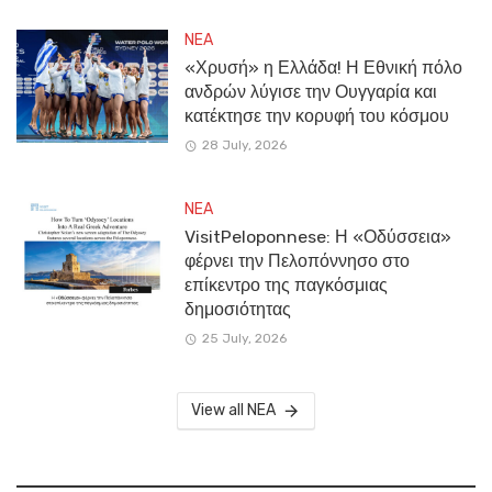
NEA
«Χρυσή» η Ελλάδα! Η Εθνική πόλο
ανδρών λύγισε την Ουγγαρία και
κατέκτησε την κορυφή του κόσμου
28 July, 2026
NEA
VisitPeloponnese: Η «Οδύσσεια»
φέρνει την Πελοπόννησο στο
επίκεντρο της παγκόσμιας
δημοσιότητας
25 July, 2026
View all NEA