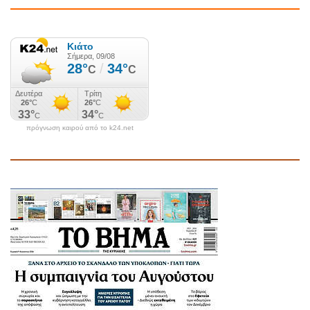
πρόγνωση καιρού από το k24.net