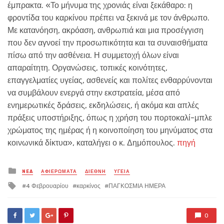
έμπρακτα. «Το μήνυμα της χρονιάς είναι ξεκάθαρο: η
φροντίδα του καρκίνου πρέπει να ξεκινά με τον άνθρωπο.
Με κατανόηση, ακρόαση, ανθρωπιά και μια προσέγγιση
που δεν αγνοεί την προσωπικότητα και τα συναισθήματα
πίσω από την ασθένεια. Η συμμετοχή όλων είναι
απαραίτητη. Οργανώσεις, τοπικές κοινότητες,
επαγγελματίες υγείας, ασθενείς και πολίτες ενθαρρύνονται
να συμβάλουν ενεργά στην εκστρατεία, μέσα από
ενημερωτικές δράσεις, εκδηλώσεις, ή ακόμα και απλές
πράξεις υποστήριξης, όπως η χρήση του πορτοκαλί-μπλε
χρώματος της ημέρας ή η κοινοποίηση του μηνύματος στα
κοινωνικά δίκτυα», καταλήγει ο κ. Δημόπουλος.
πηγή
Posted
NEA
ΑΦΙΕΡΩΜΑΤΑ
ΔΙΕΘΝΗ
ΥΓΕΙΑ
in
Tagged
4 Φεβρουαρίου
καρκίνος
ΠΑΓΚΟΣΜΙΑ ΗΜΕΡΑ
with
0