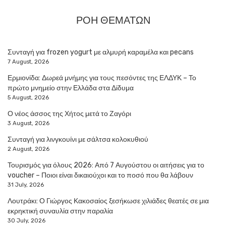
ΡΟΗ ΘΕΜΑΤΩΝ
Συνταγή για frozen yogurt με αλμυρή καραμέλα και pecans
7 August, 2026
Ερμιονίδα: Δωρεά μνήμης για τους πεσόντες της ΕΛΔΥΚ – Το
πρώτο μνημείο στην Ελλάδα στα Δίδυμα
5 August, 2026
Ο νέος άσσος της Χήτος μετά το Ζαγόρι
3 August, 2026
Συνταγή για λινγκουίνι με σάλτσα κολοκυθιού
2 August, 2026
Τουρισμός για όλους 2026: Από 7 Αυγούστου οι αιτήσεις για το
voucher – Ποιοι είναι δικαιούχοι και το ποσό που θα λάβουν
31 July, 2026
Λουτράκι: Ο Γιώργος Κακοσαίος ξεσήκωσε χιλιάδες θεατές σε μια
εκρηκτική συναυλία στην παραλία
30 July, 2026