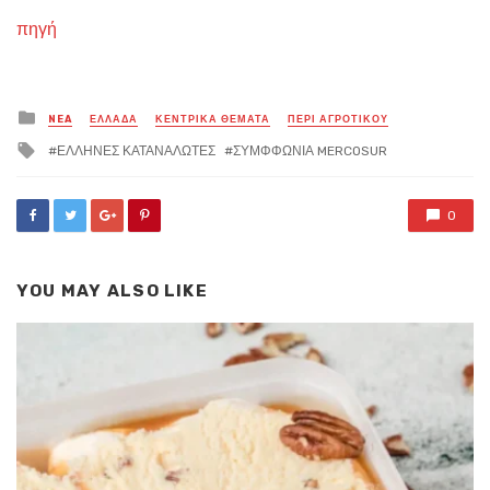
πηγή
Posted
NEA
ΕΛΛΑΔΑ
ΚΕΝΤΡΙΚΑ ΘΕΜΑΤΑ
ΠΕΡΙ ΑΓΡΟΤΙΚΟΥ
in
Tagged
ΕΛΛΗΝΕΣ ΚΑΤΑΝΑΛΩΤΕΣ
ΣΥΜΦΦΩΝΙΑ MERCOSUR
with
0
YOU MAY ALSO LIKE