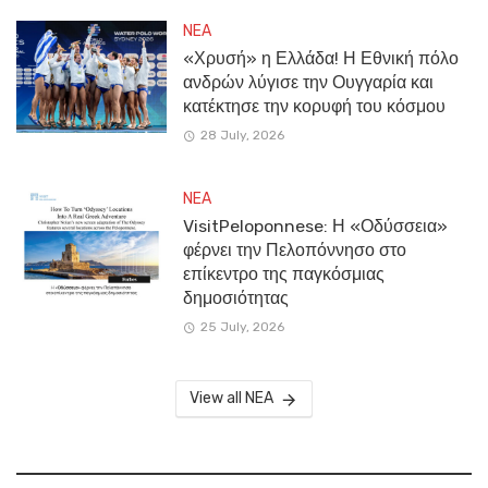
NEA
«Χρυσή» η Ελλάδα! Η Εθνική πόλο
ανδρών λύγισε την Ουγγαρία και
κατέκτησε την κορυφή του κόσμου
28 July, 2026
NEA
VisitPeloponnese: Η «Οδύσσεια»
φέρνει την Πελοπόννησο στο
επίκεντρο της παγκόσμιας
δημοσιότητας
25 July, 2026
View all NEA