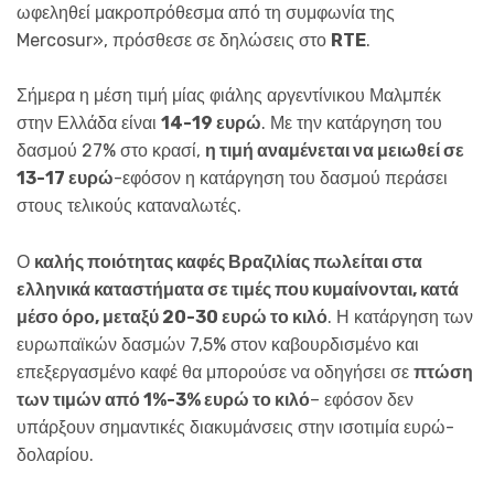
ωφεληθεί μακροπρόθεσμα από τη συμφωνία της
Mercosur», πρόσθεσε σε δηλώσεις στο
RTE
.
Σήμερα η μέση τιμή μίας φιάλης αργεντίνικου Μαλμπέκ
στην Ελλάδα είναι
14-19 ευρώ
. Με την κατάργηση του
δασμού 27% στο κρασί,
η τιμή αναμένεται να μειωθεί σε
13-17 ευρώ
-εφόσον η κατάργηση του δασμού περάσει
στους τελικούς καταναλωτές.
Ο
καλής ποιότητας καφές Βραζιλίας πωλείται στα
ελληνικά καταστήματα σε τιμές που κυμαίνονται, κατά
μέσο όρο, μεταξύ 20-30 ευρώ το κιλό
. Η κατάργηση των
ευρωπαϊκών δασμών 7,5% στον καβουρδισμένο και
επεξεργασμένο καφέ θα μπορούσε να οδηγήσει σε
πτώση
των τιμών από 1%-3% ευρώ το κιλό
– εφόσον δεν
υπάρξουν σημαντικές διακυμάνσεις στην ισοτιμία ευρώ-
δολαρίου.