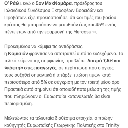
Ο’ Ράιλι
, ενώ ο
Σον ΜακΝαμάρα
, πρόεδρος του
Ιρλανδικού Συνδέσμου Εκτροφέων Βοοειδών και
Προβάτων, είχε προειδοποιήσει ότι «οι τιμές του βοείου
κρέατος θα μπορούσαν να μειωθούν έως και 45% εντός
πέντε ετών από την εφαρμογή της Mercosur».
Προκειμένου να κάμψει τις αντιδράσεις,
η
Κομισιόν
φρόντισε να αποτραπεί αυτό το ενδεχόμενο. Το
τελικό κείμενο της συμφωνίας προβλέπει
δασμό 7,5% και
«κόφτη» στις εισαγωγές
, σε περίπτωση που ο όγκος
τους αυξηθεί σημαντικά ή υπάρξει πτώση τιμών κατά
περισσότερο από 5% σε σύγκριση με τον τριετή μέσο όρο.
Πρακτικά αυτό σημαίνει ότι οποιαδήποτε μείωση της τιμής
που πληρώνουν οι Ευρωπαίοι καταναλωτές θα είναι
περιορισμένη.
Μελετώντας τα τελευταία διαθέσιμα στοιχεία, ο πρώην
καθηγητής Ευρωπαϊκής Γεωργικής Πολιτικής στο Trinity