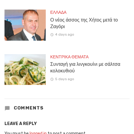
ΕΛΛΑΔΑ
Ο νέος άσσος της Χήτος μετά το
Ζαγόρι
4 days ago
ΚΕΝΤΡΙΚΑ ΘΕΜΑΤΑ
Συνταγή για λινγκουίνι με σάλτσα
κολοκυθιού
5 days ago
COMMENTS
LEAVE A REPLY
You must be
logged in
to post a comment.