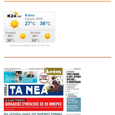
πρόγνωση καιρού από το k24.net