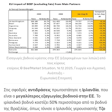
Εισαγωγές βοδινού κρέατος στην ΕΕ (εξαιρουμένων των λιπών) από
τους κύριους
εταίρους © BeefMarket Situation, 16.12.2025, Γεωργία και Αγροτική
Ανάπτυξη –
Ευρωπαϊκή Επιτροπή
Στις σφοδρές
αντιδράσεις
πρωτοστάτησε η
Ιρλανδία
, που
είναι ο
μεγαλύτερος εξαγωγέας βοδινού στην ΕΕ
. Το
ιρλανδικό βοδινό κοστίζει 50% περισσότερο από το βοδινό
της Βραζιλίας, όπως τόνισε ο Ιρλανδός γερουσιαστής
Τζο