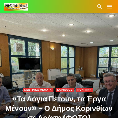
ΚΕΝΤΡΙΚΑ ΘΕΜΑΤΑ
ΚΟΡΙΝΘΟΣ
ΠΟΛΙΤΙΚΗ
«Τα Λόγια Πετούν, τα Έργα
Μένουν» – Ο Δήμος Κορινθίων
σε Δράση (ΦΩΤΟ)