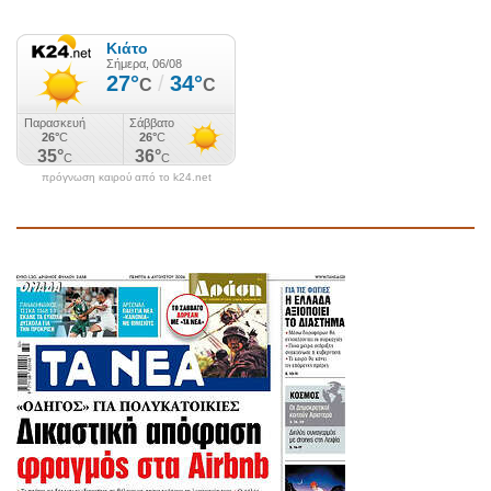
πρόγνωση καιρού από το k24.net