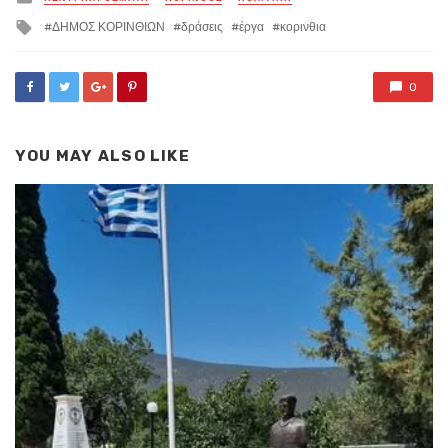
in
Tagged
ΔΗΜΟΣ ΚΟΡΙΝΘΙΩΝ
δράσεις
έργα
κορινθια
with
0
YOU MAY ALSO LIKE