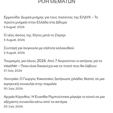
ΡΟΗ ΘΕΜΑΤΩΝ
Ερμιονίδα: Δωρεά μνήμης για τους πεσόντες της ΕΛΔΥΚ – Το
πρώτο μνημείο στην Ελλάδα στα Δίδυμα
5 August, 2026
Ο νέος άσσος της Χήτος μετά το Ζαγόρι
3 August, 2026
Συνταγή για λινγκουίνι με σάλτσα κολοκυθιού
2 August, 2026
Τουρισμός για όλους 2026: Από 7 Αυγούστου οι αιτήσεις για το
voucher – Ποιοι είναι δικαιούχοι και το ποσό που θα λάβουν
31 July, 2026
Λουτράκι: Ο Γιώργος Κακοσαίος ξεσήκωσε χιλιάδες θεατές σε μια
εκρηκτική συναυλία στην παραλία
30 July, 2026
Αρχαία Κόρινθος: Η Ευανθία Ρεμπούτσικα μάγεψε το κοινό σε μια
αξέχαστη συναυλία κάτω από τα αστέρια
30 July, 2026