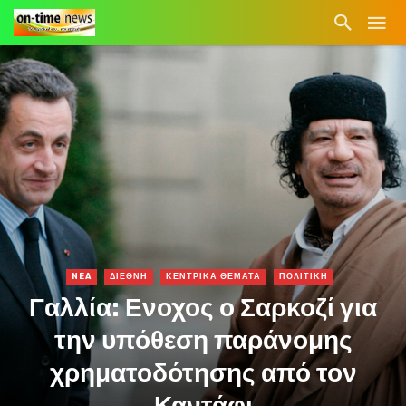
NEA
ΔΙΕΘΝΗ
ΚΕΝΤΡΙΚΑ ΘΕΜΑΤΑ
ΠΟΛΙΤΙΚΗ
Γαλλία: Ενοχος ο Σαρκοζί για
την υπόθεση παράνομης
χρηματοδότησης από τον
Καντάφι