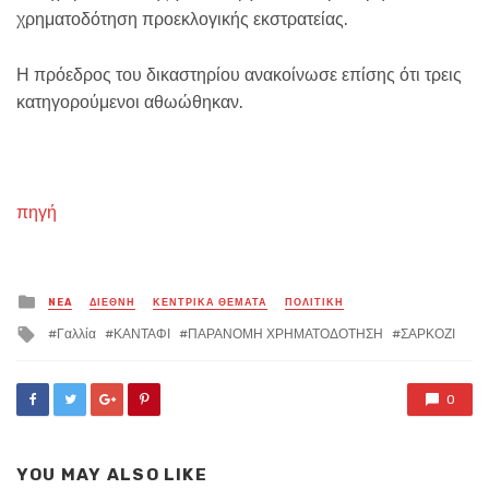
χρηματοδότηση προεκλογικής εκστρατείας.
Η πρόεδρος του δικαστηρίου ανακοίνωσε επίσης ότι τρεις
κατηγορούμενοι αθωώθηκαν.
πηγή
Posted
NEA
ΔΙΕΘΝΗ
ΚΕΝΤΡΙΚΑ ΘΕΜΑΤΑ
ΠΟΛΙΤΙΚΗ
in
Tagged
Γαλλία
ΚΑΝΤΑΦΙ
ΠΑΡΑΝΟΜΗ ΧΡΗΜΑΤΟΔΟΤΗΣΗ
ΣΑΡΚΟΖΙ
with
0
YOU MAY ALSO LIKE