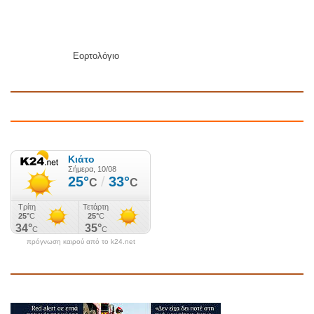
Εορτολόγιο
πρόγνωση καιρού από το k24.net