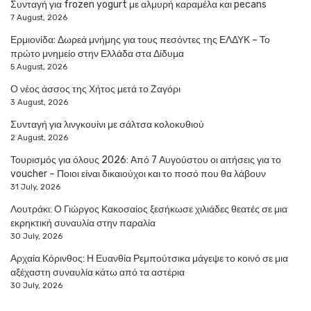
Συνταγή για frozen yogurt με αλμυρή καραμέλα και pecans
7 August, 2026
Ερμιονίδα: Δωρεά μνήμης για τους πεσόντες της ΕΛΔΥΚ – Το
πρώτο μνημείο στην Ελλάδα στα Δίδυμα
5 August, 2026
Ο νέος άσσος της Χήτος μετά το Ζαγόρι
3 August, 2026
Συνταγή για λινγκουίνι με σάλτσα κολοκυθιού
2 August, 2026
Τουρισμός για όλους 2026: Από 7 Αυγούστου οι αιτήσεις για το
voucher – Ποιοι είναι δικαιούχοι και το ποσό που θα λάβουν
31 July, 2026
Λουτράκι: Ο Γιώργος Κακοσαίος ξεσήκωσε χιλιάδες θεατές σε μια
εκρηκτική συναυλία στην παραλία
30 July, 2026
Αρχαία Κόρινθος: Η Ευανθία Ρεμπούτσικα μάγεψε το κοινό σε μια
αξέχαστη συναυλία κάτω από τα αστέρια
30 July, 2026