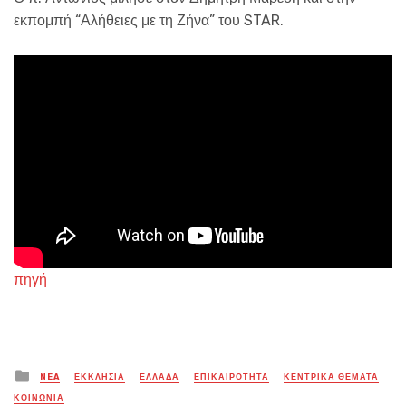
εκπομπή “Αλήθειες με τη Ζήνα” του STAR.
πηγή
Posted
NEA
ΕΚΚΛΗΣΙΑ
ΕΛΛΑΔΑ
ΕΠΙΚΑΙΡΟΤΗΤΑ
ΚΕΝΤΡΙΚΑ ΘΕΜΑΤΑ
in
ΚΟΙΝΩΝΙΑ