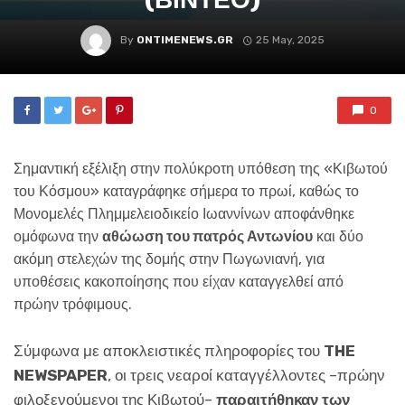
By
ONTIMENEWS.GR
25 May, 2025
0
Σημαντική εξέλιξη στην πολύκροτη υπόθεση της «Κιβωτού
του Κόσμου» καταγράφηκε σήμερα το πρωί, καθώς το
Μονομελές Πλημμελειοδικείο Ιωαννίνων αποφάνθηκε
ομόφωνα την
αθώωση του πατρός Αντωνίου
και δύο
ακόμη στελεχών της δομής στην Πωγωνιανή, για
υποθέσεις κακοποίησης που είχαν καταγγελθεί από
πρώην τρόφιμους.
Σύμφωνα με αποκλειστικές πληροφορίες του
THE
NEWSPAPER
, οι τρεις νεαροί καταγγέλλοντες –πρώην
φιλοξενούμενοι της Κιβωτού–
παραιτήθηκαν των