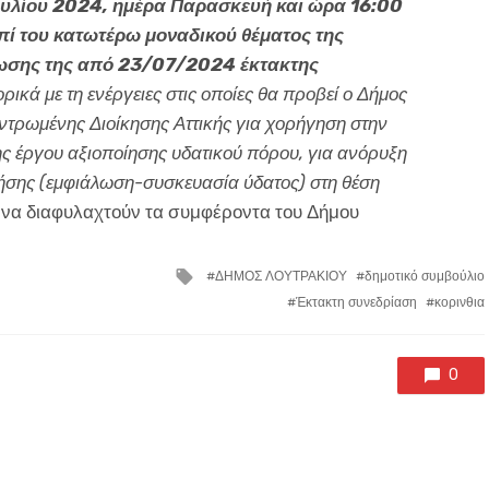
ουλίου 2024, ημέρα Παρασκευή και ώρα 16:00
πί του κατωτέρω μοναδικού θέματος της
ίωσης της από 23/07/2024 έκτακτης
κά με τη ενέργειες στις οποίες θα προβεί ο Δήμος
τρωμένης Διοίκησης Αττικής για χορήγηση στην
ης έργου αξιοποίησης υδατικού πόρου, για ανόρυξη
ήσης (εμφιάλωση-συσκευασία ύδατος) στη θέση
 να διαφυλαχτούν τα συμφέροντα του Δήμου
Tagged
ΔΗΜΟΣ ΛΟΥΤΡΑΚΙΟΥ
δημοτικό συμβούλιο
with
Έκτακτη συνεδρίαση
κορινθια
0