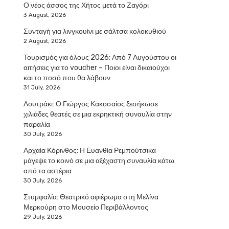
Ο νέος άσσος της Χήτος μετά το Ζαγόρι
3 August, 2026
Συνταγή για λινγκουίνι με σάλτσα κολοκυθιού
2 August, 2026
Τουρισμός για όλους 2026: Από 7 Αυγούστου οι
αιτήσεις για το voucher – Ποιοι είναι δικαιούχοι
και το ποσό που θα λάβουν
31 July, 2026
Λουτράκι: Ο Γιώργος Κακοσαίος ξεσήκωσε
χιλιάδες θεατές σε μια εκρηκτική συναυλία στην
παραλία
30 July, 2026
Αρχαία Κόρινθος: Η Ευανθία Ρεμπούτσικα
μάγεψε το κοινό σε μια αξέχαστη συναυλία κάτω
από τα αστέρια
30 July, 2026
Στυμφαλία: Θεατρικό αφιέρωμα στη Μελίνα
Μερκούρη στο Μουσείο Περιβάλλοντος
29 July, 2026