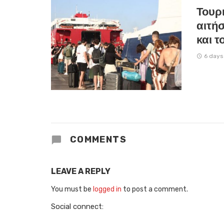
Τουρ
αιτήσ
και 
6 days
COMMENTS
LEAVE A REPLY
You must be
logged in
to post a comment.
Social connect: