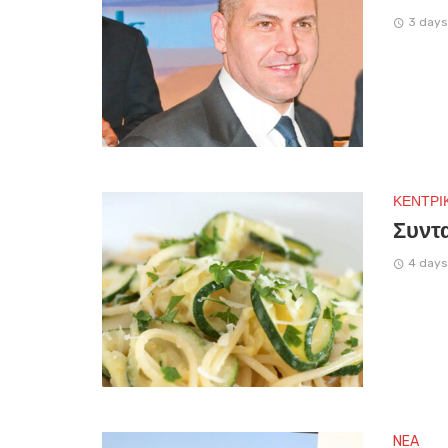
3 days
ΚΕΝΤΡΙ
Συντα
4 days
NEA