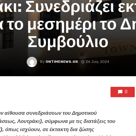
κι: Συνεδριάζει ε
 το μεσημέρι το Δ
Συμβούλιο
By
ONTIMENEWS.GR
26 July, 2024
0
ν αίθουσα συνεδριάσεων του Δημοτικού
άσεως, Λουτράκι), σύμφωνα με τις διατάξεις του
), όπως ισχύουν, σε έκτακτη δια ζώσης