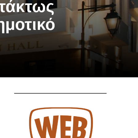
κτάκτως
ημοτικό