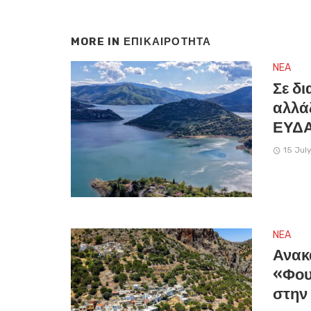
MORE IN
ΕΠΙΚΑΙΡΟΤΗΤΑ
NEA
Σε δι
αλλάζ
ΕΥΔΑ
15 Jul
NEA
Ανακ
«Φου
στην