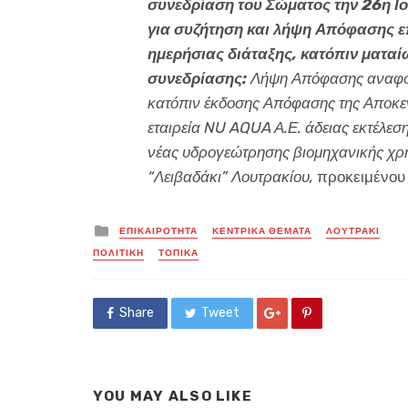
συνεδρίαση του Σώματος την 26η Ι
για συζήτηση και λήψη Απόφασης ε
ημερήσιας διάταξης, κατόπιν ματα
συνεδρίασης:
Λήψη Απόφασης αναφορι
κατόπιν έκδοσης Απόφασης της Αποκεν
εταιρεία NU AQUA Α.Ε. άδειας εκτέλεσ
νέας υδρογεώτρησης βιομηχανικής χρ
“Λειβαδάκι” Λουτρακίου,
προκειμένου
Posted
ΕΠΙΚΑΙΡΟΤΗΤΑ
ΚΕΝΤΡΙΚΑ ΘΕΜΑΤΑ
ΛΟΥΤΡΑΚΙ
in
ΠΟΛΙΤΙΚΗ
ΤΟΠΙΚΑ
Share
Tweet
YOU MAY ALSO LIKE