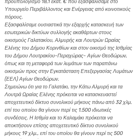
προϋπολογισμό 18,1 εκατ. € που εξασφαλίσαμε στο
Υπουργείο Περιβάλλοντος και Ενέργειας από κοινοτικούς
πόρους.
Εξασφαλίσαμε ουσιαστικά την εξαρχής κατασκευή των
εσωτερικών δικτύων συλλογής ακαθάρτων στους
οικισμούς Γαλατακίου, Αλμυρής και Λουτρών Ωραίας
Ελένης του Δήμου Κορινθίων και στον οικισμό της Ισθμίας
του Δήμου Λουτρακίου-Περαχώρας- Αγίων Θεοδώρων,
όπως και τη μεταφορά των λυμάτων των παραπάνω
οικισμών προς στην Εγκατάσταση Επεξεργασίας Λυμάτων
(ΕΕΛ) Αγίων Θεοδώρων.
Σημειώνω ότι για το Γαλατάκι, την Κάτω Αλμυρή και τα
Λουτρά Ωραίας Ελένης πρόκειται να κατασκευαστεί
αποχετευτικό δίκτυο συνολικού μήκους πάνω από 32 χλμ.
επί του οποίου θα γίνουν περί τις 1.500 ιδιωτικές
συνδέσεις. Η Ισθμία και το Καλαμάκι πρόκειται να
αποκτήσουν επίσης αποχετευτικό δίκτυο συνολικού
μήκους 19 χλμ., επί του οποίου θα γίνουν περί τις 500