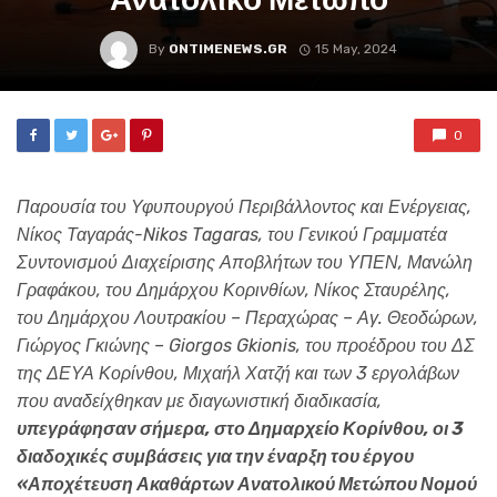
By
ONTIMENEWS.GR
15 May, 2024
0
Παρουσία του Υφυπουργού Περιβάλλοντος και Ενέργειας,
Νίκος Ταγαράς-Nikos Tagaras, του Γενικού Γραμματέα
Συντονισμού Διαχείρισης Αποβλήτων του ΥΠΕΝ, Μανώλη
Γραφάκου, του Δημάρχου Κορινθίων, Νίκος Σταυρέλης,
του Δημάρχου Λουτρακίου – Περαχώρας – Αγ. Θεοδώρων,
Γιώργος Γκιώνης – Giorgos Gkionis, του προέδρου του ΔΣ
της ΔΕΥΑ Κορίνθου, Μιχαήλ Χατζή και των 3 εργολάβων
που αναδείχθηκαν με διαγωνιστική διαδικασία,
υπεγράφησαν σήμερα, στο Δημαρχείο Κορίνθου, οι 3
διαδοχικές συμβάσεις για την έναρξη του έργου
«Αποχέτευση Ακαθάρτων Ανατολικού Μετώπου Νομού