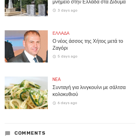
μνημείο στην Ελλάδα στα Δίδυμα
3 days ago
ΕΛΛΑΔΑ
Ο νέος άσσος της Χήτος μετά το
Ζαγόρι
5 days ago
NEA
Συνταγή για λινγκουίνι με σάλτσα
κολοκυθιού
6 days ago
COMMENTS