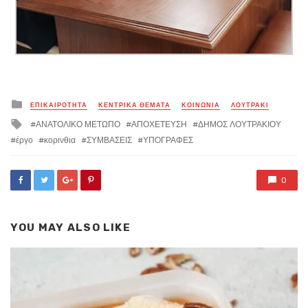
Posted
ΕΠΙΚΑΙΡΟΤΗΤΑ
ΚΕΝΤΡΙΚΑ ΘΕΜΑΤΑ
ΚΟΙΝΩΝΙΑ
ΛΟΥΤΡΑΚΙ
in
Tagged
ΑΝΑΤΟΛΙΚΟ ΜΕΤΩΠΟ
ΑΠΟΧΕΤΕΥΣΗ
ΔΗΜΟΣ ΛΟΥΤΡΑΚΙΟΥ
with
έργο
κορινθια
ΣΥΜΒΑΣΕΙΣ
ΥΠΟΓΡΑΦΕΣ
0
YOU MAY ALSO LIKE