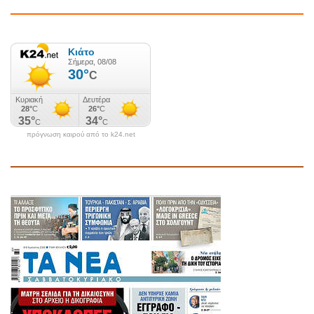
πρόγνωση καιρού από το k24.net