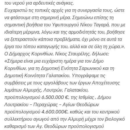
του νερού για αρδευτικές ανάγκες.
Ευχαριστώ τις τοπικές αρχές για τη συνεργασία τους, ώστε
να φτάσουμε στη σημερινή μέρα. Σημειώνω επίσης τη
σημαντική βοήθεια του Υφυπουργού Νίκου Ταγαρά, που με
ιδιαίτερη μέριμνα, λόγω και της αρμοδιότητάς του, βοήθησε
να ξεπεραστούν κάποια προβλήματα, όχι μόνο σε αυτά τα
έργα του τόπου καταγωγής του, αλλά και σε όλη τη χώρα.».
Ο Δήμαρχος Κορινθίων, Νίκος Σταυρέλης, δήλωσε:
«Σήμερα είναι μια ευχάριστη ημέρα για τον Δήμο
Κορινθίων, για τη Δημοτική Ενότητα Σαρωνικού και τη
Δημοτική Κοινότητα Γαλατακίου. Υπογράψαμε τις
συμβάσεις με τους εργολάβους των έργων Αποχέτευσης
λυμάτων Αλμυρής, Λουτρών, Γαλατακίου,
προϋπολογισμού 6.500.000 €, της Ισθμίας , Δήμου
Λουτρακίου – Περαχώρας – Αγίων Θεοδώρων
προϋπολογισμού 4.600.000€, καθώς και του κεντρικού
συλλεκτήριου αγωγού από την Αλμυρή μέχρι τον βιολογικό
καθαρισμό των Αγ. Θεοδώρων προϋπολογισμού