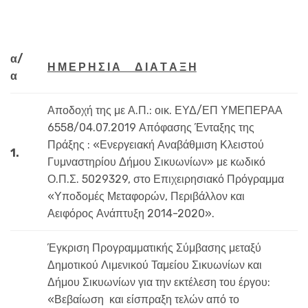
α/
Η Μ Ε Ρ Η Σ Ι Α Δ Ι Α Τ Α Ξ Η
α
Αποδοχή της με Α.Π.: οικ. ΕΥΔ/ΕΠ ΥΜΕΠΕΡΑΑ
6558/04.07.2019 Απόφασης Ένταξης της
Πράξης : «Ενεργειακή Αναβάθμιση Κλειστού
1.
Γυμναστηρίου Δήμου Σικυωνίων» με κωδικό
Ο.Π.Σ. 5029329, στο Επιχειρησιακό Πρόγραμμα
«Υποδομές Μεταφορών, Περιβάλλον και
Αειφόρος Ανάπτυξη 2014-2020».
Έγκριση Προγραμματικής Σύμβασης μεταξύ
Δημοτικού Λιμενικού Ταμείου Σικυωνίων και
Δήμου Σικυωνίων για την εκτέλεση του έργου:
«Βεβαίωση και είσπραξη τελών από το