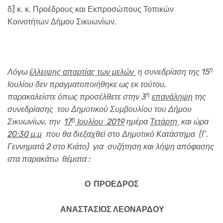
δ] κ. κ. Προέδρους και Εκπροσώπους Τοπικών
Κοινοτήτων Δήμου Σικυωνίων.
η
Λόγω
έλλειψης απαρτίας των μελών
η συνεδρίαση της 15
Ιουλίου δεν πραγματοποιήθηκε ως εκ τούτου,
η
παρακαλείστε όπως προσέλθετε στην 3
επανάληψη
της
συνεδρίασης του Δημοτικού Συμβουλίου του Δήμου
η
Σικυωνίων, την
17
Ιουλίου 2019
ημέρα
Τετάρτη
και ώρα
20:30 μ.μ
που θα διεξαχθεί στο Δημοτικό Κατάστημα (Γ.
Γεννηματά 2 στο Κιάτο) για συζήτηση και λήψη απόφασης
στα παρακάτω θέματα :
Ο ΠΡΟΕΔΡΟΣ
ΑΝΑΣΤΑΣΙΟΣ ΛΕΟΝΑΡΔΟΥ