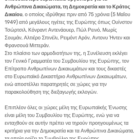
Ανθρώπινα Δικαιώματα, τη Δημοκρατία και το Κράτος
Δικαίου
, ο οποίος ιδρύθηκε πριν από 75 χρόνια (5 Μαΐου
1949) από μεγάλους ηγέτες της Ευρώπης όπως Ουίνστον
Τσώρτσιλ, Κόνραντ Αντενάουερ, Πώλ Ρεινό, Μωρίς
Σουμάν, Αλτιέρο Σπινέλι, Ρειμόντ Αρόν, Αντονυ Ήντεν και
Φρανσουά Μιττεράν.
Στο πλαίσιο των αρμοδιοτήτων της, η Συνέλευση εκλέγει
τον Γενικό Γραμματέα του Συμβουλίου της Ευρώπης, τον
Επίτροπο Ανθρωπίνων Δικαιωμάτων και τους δικαστές
στο Ευρωπαϊκό Δικαστήριο Ανθρωπίνων Δικαιωμάτων,
ενώ αποστέλλει παρατηρητές σε χώρες για την
παρακολούθηση της διεξαγωγής εκλογών.
Επιπλέον όλες οι χώρες μέλη της Ευρωπαϊκής Ένωσης
είναι μέλη του Συμβουλίου της Ευρώπης, ενώ για να
ενταχθούν σε αυτήν πρέπει να τηρούν προηγουμένως τα
κριτήρια για την Δημοκρατία και τα Ανθρώπινα Δικαιώματα,
τα οποία ορίζει το Συμβούλιο της Ευρώπης.