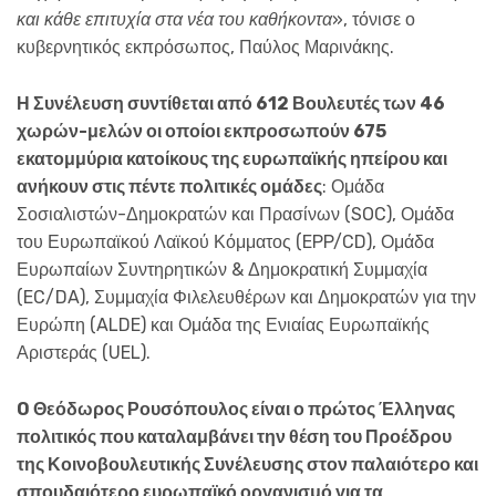
και κάθε επιτυχία στα νέα του καθήκοντα
», τόνισε ο
κυβερνητικός εκπρόσωπος, Παύλος Μαρινάκης.
Η Συνέλευση συντίθεται από 612 Βουλευτές των 46
χωρών-μελών οι οποίοι εκπροσωπούν 675
εκατομμύρια κατοίκους της ευρωπαϊκής ηπείρου και
ανήκουν στις πέντε πολιτικές ομάδες
: Ομάδα
Σοσιαλιστών-Δημοκρατών και Πρασίνων (SOC), Ομάδα
του Ευρωπαϊκού Λαϊκού Κόμματος (EPP/CD), Ομάδα
Ευρωπαίων Συντηρητικών & Δημοκρατική Συμμαχία
(EC/DA), Συμμαχία Φιλελευθέρων και Δημοκρατών για την
Ευρώπη (ALDE) και Ομάδα της Ενιαίας Ευρωπαϊκής
Αριστεράς (UEL).
O Θεόδωρος Ρουσόπουλος είναι ο πρώτος Έλληνας
πολιτικός που καταλαμβάνει την θέση του Προέδρου
της Κοινοβουλευτικής Συνέλευσης στον παλαιότερο και
σπουδαιότερο ευρωπαϊκό οργανισμό για τα