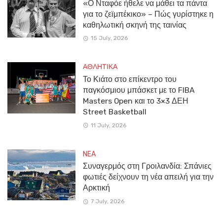
«Ο Νταφόε ήθελε να μάθει τα πάντα
για το ζεϊμπέκικο» – Πώς γυρίστηκε η
καθηλωτική σκηνή της ταινίας
15 July, 2026
ΑΘΛΗΤΙΚΑ
Το Κιάτο στο επίκεντρο του
παγκόσμιου μπάσκετ με το FIBA
Masters Open και το 3×3 ΔΕΗ
Street Basketball
11 July, 2026
NEA
Συναγερμός στη Γροιλανδία: Σπάνιες
φωτιές δείχνουν τη νέα απειλή για την
Αρκτική
7 July, 2026