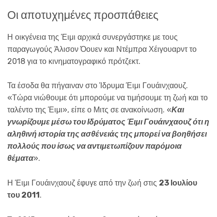
Οι αποτυχημένες προσπάθειες
Η οικγένεια της Έιμι αρχικά συνεργάστηκε με τους
παραγωγούς Άλισον Όουεν και Ντέμπρα Χέιγουαρντ το
2018 για το κινηματογραφικό πρότζεκτ.
Τα έσοδα θα πήγαιναν στο Ίδρυμα Έιμι Γουάινχαουζ.
«Τώρα νιώθουμε ότι μπορούμε να τιμήσουμε τη ζωή και το
ταλέντο της Έιμι», είπε ο Μιτς σε ανακοίνωση. «
Και
γνωρίζουμε μέσω του Ιδρύματος Έιμι Γουάινχαουζ ότι η
αληθινή ιστορία της ασθένειάς της μπορεί να βοηθήσει
πολλούς που ίσως να αντιμετωπίζουν παρόμοια
θέματα
».
Η Έιμι Γουάινχαουζ έφυγε από την ζωή στις
23 Ιουλίου
του 2011
.