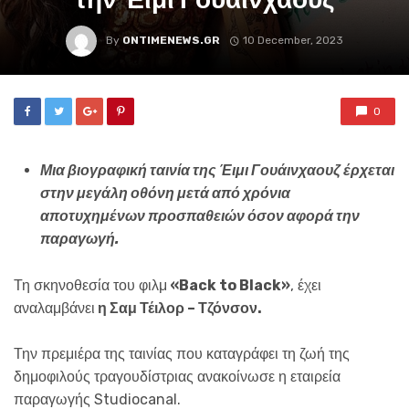
By
ONTIMENEWS.GR
10 December, 2023
0
Μια βιογραφική ταινία της Έιμι Γουάινχαουζ έρχεται
στην μεγάλη οθόνη μετά από χρόνια
αποτυχημένων προσπαθειών όσον αφορά την
παραγωγή.
Τη σκηνοθεσία του φιλμ
«Back to Black»
, έχει
αναλαμβάνει
η Σαμ Τέιλορ – Τζόνσον.
Την πρεμιέρα της ταινίας που καταγράφει τη ζωή της
δημοφιλούς τραγουδίστριας ανακοίνωσε η εταιρεία
παραγωγής Studiocanal.