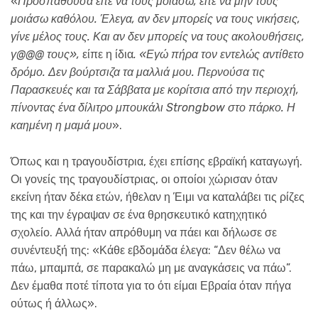
«
Προσπαθούσα είτε να τους μοιάσω, είτε να μην τους
μοιάσω καθόλου. Έλεγα, αν δεν μπορείς να τους νικήσεις,
γίνε μέλος τους. Και αν δεν μπορείς να τους ακολουθήσεις,
γ@@@ τους»,
είπε η ίδια
. «Εγώ πήρα τον εντελώς αντίθετο
δρόμο. Δεν βούρτσιζα τα μαλλιά μου. Περνούσα τις
Παρασκευές και τα Σάββατα με κορίτσια από την περιοχή,
πίνοντας ένα δίλιτρο μπουκάλι Strongbow στο πάρκο. Η
καημένη η μαμά μου
».
Όπως και η τραγουδίστρια, έχει επίσης εβραϊκή καταγωγή.
Οι γονείς της τραγουδίστριας, οι οποίοι χώρισαν όταν
εκείνη ήταν δέκα ετών, ήθελαν η Έιμι να καταλάβει τις ρίζες
της και την έγραψαν σε ένα θρησκευτικό κατηχητικό
σχολείο. Αλλά ήταν απρόθυμη να πάει και δήλωσε σε
συνέντευξή της: «Κάθε εβδομάδα έλεγα: “Δεν θέλω να
πάω, μπαμπά, σε παρακαλώ μη με αναγκάσεις να πάω”.
Δεν έμαθα ποτέ τίποτα για το ότι είμαι Εβραία όταν πήγα
ούτως ή άλλως».