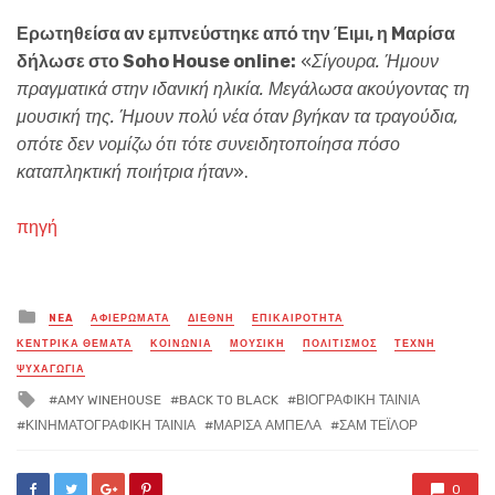
Ερωτηθείσα αν εμπνεύστηκε από την Έιμι, η Mαρίσα
δήλωσε στο Soho House online:
«
Σίγουρα. Ήμουν
πραγματικά στην ιδανική ηλικία. Μεγάλωσα ακούγοντας τη
μουσική της. Ήμουν πολύ νέα όταν βγήκαν τα τραγούδια,
οπότε δεν νομίζω ότι τότε συνειδητοποίησα πόσο
καταπληκτική ποιήτρια ήταν
».
πηγή
Posted
NEA
ΑΦΙΕΡΩΜΑΤΑ
ΔΙΕΘΝΗ
ΕΠΙΚΑΙΡΟΤΗΤΑ
in
ΚΕΝΤΡΙΚΑ ΘΕΜΑΤΑ
ΚΟΙΝΩΝΙΑ
ΜΟΥΣΙΚΗ
ΠΟΛΙΤΙΣΜΟΣ
ΤΕΧΝΗ
ΨΥΧΑΓΩΓΙΑ
Tagged
AMY WINEHOUSE
BACK TO BLACK
ΒΙΟΓΡΑΦΙΚΗ ΤΑΙΝΙΑ
with
ΚΙΝΗΜΑΤΟΓΡΑΦΙΚΗ ΤΑΙΝΙΑ
ΜΑΡΙΣΑ ΑΜΠΕΛΑ
ΣΑΜ ΤΕΪΛΟΡ
0