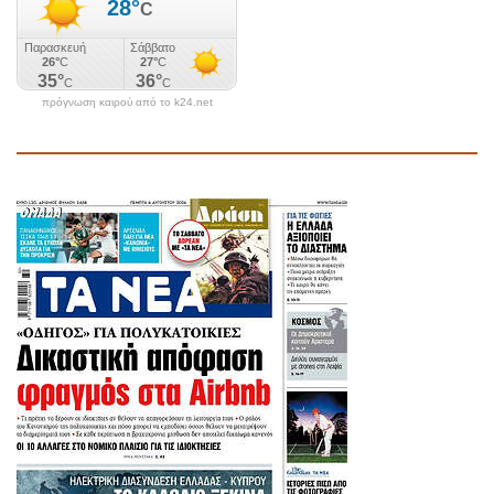
πρόγνωση καιρού από το k24.net