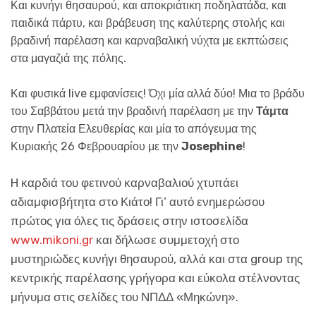
Και κυνήγι θησαυρού, και αποκριάτικη ποδηλατάδα, και
παιδικά πάρτυ, και βράβευση της καλύτερης στολής και
βραδινή παρέλαση και καρναβαλική νύχτα με εκπτώσεις
στα μαγαζιά της πόλης.
Και φυσικά live εμφανίσεις! Όχι μία αλλά δύο! Μια το βράδυ
του Σαββάτου μετά την βραδινή παρέλαση με την
Τάμτα
στην Πλατεία Ελευθερίας και μία το απόγευμα της
Κυριακής 26 Φεβρουαρίου με την
Josephine
!
H καρδιά του φετινού καρναβαλιού χτυπάει
αδιαμφισβήτητα στο Κιάτο! Γι’ αυτό ενημερώσου
πρώτος για όλες τις δράσεις στην ιστοσελίδα
www.mikoni.gr
και δήλωσε συμμετοχή στο
μυστηριώδες κυνήγι θησαυρού, αλλά και στα group της
κεντρικής παρέλασης γρήγορα και εύκολα στέλνοντας
μήνυμα στις σελίδες του ΝΠΔΔ «Μηκώνη».