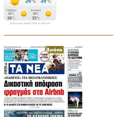
πρόγνωση καιρού από το k24.net