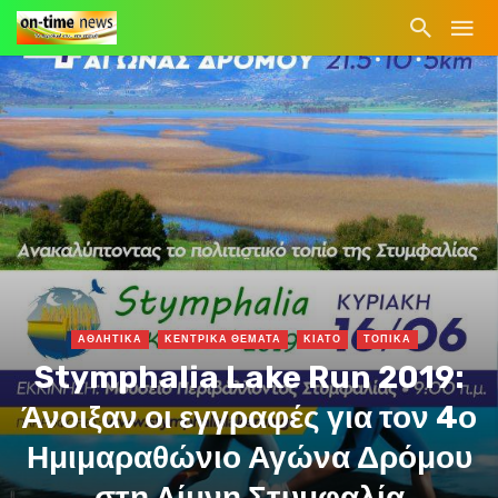
ΑΘΛΗΤΙΚΑ
ΚΕΝΤΡΙΚΑ ΘΕΜΑΤΑ
ΚΙΑΤΟ
ΤΟΠΙΚΑ
Stymphalia Lake Run 2019:
Άνοιξαν οι εγγραφές για τον 4ο
Ημιμαραθώνιο Αγώνα Δρόμου
στη Λίμνη Στυμφαλία