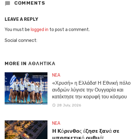
COMMENTS
LEAVE A REPLY
You must be
logged in
to post a comment.
Social connect:
MORE IN
ΑΘΛΗΤΙΚΑ
NEA
«Χρυσή» η Ελλάδα! Η Εθνική πόλο
ανδρών λύγισε την Ουγγαρία και
κατέκτησε την κορυφή του κόσμου
28 July, 2026
NEA
𝝜 𝝟ό𝞀𝝸𝝼𝝷𝝾ς έ𝝵𝝶𝞂𝝴 𝝽𝝰𝝼ά 𝞂𝝴
𝝻𝝿𝝰𝞂𝝹𝝴𝞃𝝸𝝹ό 𝞀𝞄𝝷𝝻ό!