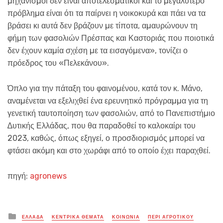
µηχανισµοί δεν είναι αποτελεσµατικοί και το µεγαλύτερο
πρόβληµα είναι ότι τα παίρνει η νοικοκυρά και πάει να τα
βράσει κι αυτά δεν βράζουν µε τίποτα, αµαυρώνουν τη
φήµη των φασολιών Πρέσπας και Καστοριάς που ποιοτικά
δεν έχουν καµία σχέση µε τα εισαγόµενα», τονίζει ο
πρόεδρος του «Πελεκάνου».
Όπλο για την πάταξη του φαινοµένου, κατά τον κ. Μάνο,
αναµένεται να εξελιχθεί ένα ερευνητικό πρόγραµµα για τη
γενετική ταυτοποίηση των φασολιών, από το Πανεπιστήµιο
∆υτικής Ελλάδας, που θα παραδοθεί το καλοκαίρι του
2023, καθώς, όπως εξηγεί, ο προσδιορισµός µπορεί να
φτάσει ακόµη και στο χωράφι από το οποίο έχει παραχθεί.
πηγή:
agronews
Posted
ΕΛΛΑΔΑ
ΚΕΝΤΡΙΚΑ ΘΕΜΑΤΑ
ΚΟΙΝΩΝΙΑ
ΠΕΡΙ ΑΓΡΟΤΙΚΟΥ