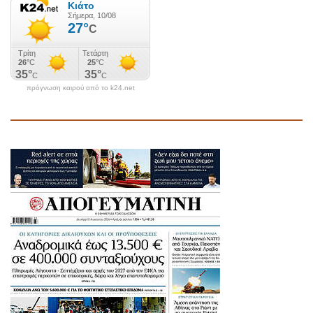
πρόγνωση καιρού από το k24.net