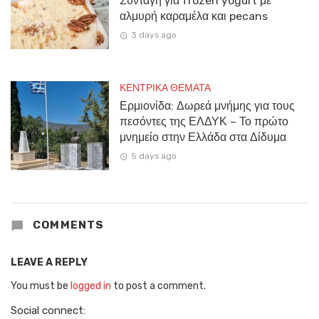
Συνταγή για frozen yogurt με
αλμυρή καραμέλα και pecans
3 days ago
ΚΕΝΤΡΙΚΑ ΘΕΜΑΤΑ
Ερμιονίδα: Δωρεά μνήμης για τους
πεσόντες της ΕΛΔΥΚ – Το πρώτο
μνημείο στην Ελλάδα στα Δίδυμα
5 days ago
COMMENTS
LEAVE A REPLY
You must be
logged in
to post a comment.
Social connect: