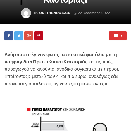
By
ONTIMENEWS.GR
22 December, 2022
0
Ανάρπαστο έγιναν φέτος τα ποιοτικά φασόλια µε τη
«σφραγίδα» Πρεσπών και Καστοριάς
και τις τιµές
παραγωγού να κινούνται ανοδικά συγκριτικά µε πέρυσι,
«παίζοντας» µεταξύ των 4 και 4,5 ευρώ, αναλόγως εάν
πρόκειται για «πλακέ», «γίγαντες» ή «ελέφαντες».