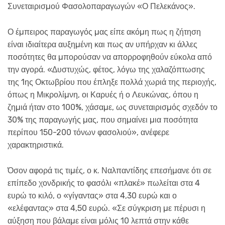
Συνεταιρισµού Φασολοπαραγωγών «Ο Πελεκάνος».
Ο έµπειρος παραγωγός µας είπε ακόµη πως η ζήτηση
είναι ιδιαίτερα αυξηµένη και πως αν υπήρχαν κι άλλες
ποσότητες θα µπορούσαν να απορροφηθούν εύκολα από
την αγορά. «∆υστυχώς, φέτος, λόγω της χαλαζόπτωσης
της 1ης Οκτωβρίου που έπληξε πολλά χωριά της περιοχής,
όπως η Μικρολίµνη, οι Καρυές ή ο Λευκώνας, όπου η
ζηµιά ήταν στο 100%, χάσαµε, ως συνεταιρισµός σχεδόν το
30% της παραγωγής µας, που σηµαίνει µια ποσότητα
περίπου 150-200 τόνων φασολιού», ανέφερε
χαρακτηριστικά.
Όσον αφορά τις τιµές, ο κ. Ναλπαντίδης επεσήµανε ότι σε
επίπεδο χονδρικής το φασόλι «πλακέ» πωλείται στα 4
ευρώ το κιλό, ο «γίγαντας» στα 4,30 ευρώ και ο
«ελέφαντας» στα 4,50 ευρώ. «Σε σύγκριση µε πέρυσι η
αύξηση που βάλαµε είναι µόλις 10 λεπτά στην κάθε