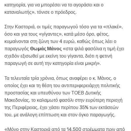
κατηγορία, για να µπορέσει να το αγοράσει και ο
καταναλωτής», τόνισε ο πρόεδρος.
Στην Καστοριά, οι τιµές παραγωγού τόσο για τα «πλακέ»,
όσο και για τους «γίγαντες», κατά µέσο όρο, φέτος,
κυµαίνονται στη ζώνη των 4 ευρώ, καθώς όπως λέει ο
παραγωγός
Θωµάς Μάνος
«στα ψιλά φασόλια η τιµή έχει
σχεδόν εξισωθεί µε εκείνη του γίγαντα, διότι η φετινή
παραγωγή σε αυτή την κατηγορία είναι µικρή».
Τα τελευταία τρία χρόνια, όπως αναφέρει ο κ. Μάνος, ο
οποίος έχει και τη θέση του αντιπεριφερειάρχη πολιτικής
προστασίας και υπευθύνου των ΤΟΕΒ ∆υτικής
Μακεδονίας, το καλαµωτό φασόλι στην ευρύτερη περιοχή
της Περιφέρειας, έχει χάσει περίπου 35% των εκτάσεών
του, µε ανάλογη επίπτωση και στον όγκο παραγωγής.
«Μόνο στην Καστοριά από τα 14.500 στρέµµατα πριν από