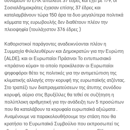
δυνάμεων το ΕΛΚ απώλεσε 37 έδρες και έχει με 179, οι
Σοσιαλδημοκράτες έχασαν επίσης 37 έδρες και
καταλαμβάνουν τώρα 150 άρα τα δυο μεγαλύτερα πολιτικά
κόμματα της ευρωβουλής δεν διαθέτουν πλέον την
πλειοψηφία (τουλάχιστον 376 έδρες )
Καθοριστικοί παράγοντες αναδεικνύονται πλέον η
Συμμαχία Φιλελευθέρων και Δημοκρατών για την Ευρώπη
(ALDE), και οι Ευρωπαίοι Πράσινοι Το εντυπωσιακό
«πράσινο κύμα» το οποίο προκάλεσαν οι Ευρωπαίοι
ψηφοφόροι θέτει τις πολιτικές για την αντιμετώπιση της
κλιματικής αλλαγής στην κορυφή της ευρωπαϊκής ατζέντας.
Στο τραπέζι των διαπραγματεύσεων της άτυπης συνόδου
κορυφή, αύριο στις Βρυξέλλες θα τεθεί σε συζήτηση η
πολύπλοκη αριθμητική για την ανάδειξη των 5 προσώπων
που θα καταλάβουν τα κορυφαία ευρωπαϊκά αξιώματα .
Αναμένουμε να παρακολουθήσουμε την στάση που θα
κρατήσει το Ευρωπαϊκό Συμβούλιο που εκπροσωπεί τις