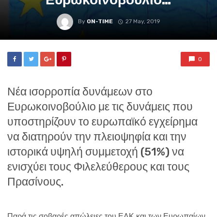
By
ON-TIME
27 May, 2019
0
Νέα ισορροπία δυνάμεων στο
Ευρωκοινοβούλιο με τις δυνάμεις που
υποστηρίζουν το ευρωπαϊκό εγχείρημα
να διατηρούν την πλειοψηφία και την
ιστορικά υψηλή συμμετοχή (51%) να
ενισχύει τους Φιλελεύθερους και τους
Πρασίνους.
Παρά τις σοβαρές απώλειες του ΕΛΚ και των Ευρωπαίων