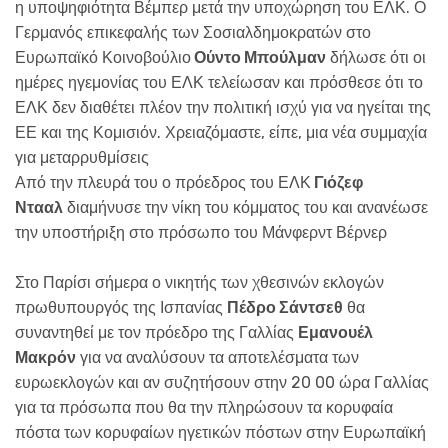
η υποψηφιότητα Βέμπερ μετά την υποχώρηση του ΕΛΚ. Ο
Γερμανός επικεφαλής των Σοσιαλδημοκρατών στο
Ευρωπαϊκό Κοινοβούλιο
Ούντο Μπούλμαν
δήλωσε ότι οι
ημέρες ηγεμονίας του ΕΛΚ τελείωσαν και πρόσθεσε ότι το
ΕΛΚ δεν διαθέτει πλέον την πολιτική ισχύ για να ηγείται της
ΕΕ και της Κομισιόν. Χρειαζόμαστε, είπε, μια νέα συμμαχία
για μεταρρυθμίσεις
Από την πλευρά του ο πρόεδρος του ΕΛΚ
Γιόζεφ
Ντααλ
διαμήνυσε την νίκη του κόμματος του και ανανέωσε
την υποστήριξη στο πρόσωπο του Μάνφερντ Βέρνερ
Στο Παρίσι σήμερα ο νικητής των χθεσινών εκλογών
πρωθυπουργός της Ισπανίας
Πέδρο Σάντσεθ
θα
συναντηθεί με τον πρόεδρο της Γαλλίας
Εμανουέλ
Μακρόν
για να αναλύσουν τα αποτελέσματα των
ευρωεκλογών και αν συζητήσουν στην 20 00 ώρα Γαλλίας
για τα πρόσωπα που θα την πληρώσουν τα κορυφαία
πόστα των κορυφαίων ηγετικών πόστων στην Ευρωπαϊκή