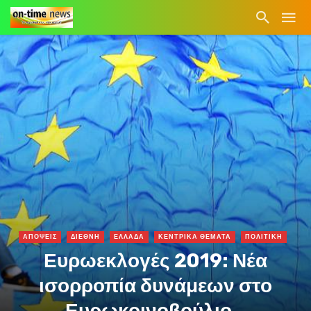
ΑΠΟΨΕΙΣ
ΔΙΕΘΝΗ
ΕΛΛΑΔΑ
ΚΕΝΤΡΙΚΑ ΘΕΜΑΤΑ
ΠΟΛΙΤΙΚΗ
Ευρωεκλογές 2019: Νέα
ισορροπία δυνάμεων στο
Ευρωκοινοβούλιο…