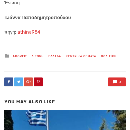
Ένωση.
Ιωάννα Παπαδημητροπούλου
πηγή:
athina984
Posted
ΑΠΟΨΕΙΣ
ΔΙΕΘΝΗ
ΕΛΛΑΔΑ
ΚΕΝΤΡΙΚΑ ΘΕΜΑΤΑ
ΠΟΛΙΤΙΚΗ
in
0
YOU MAY ALSO LIKE