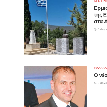
ΚΕΝΤΡΙ
Ερμι
της 
στα 
3 days
ΕΛΛΑΔΑ
Ο νέο
5 days