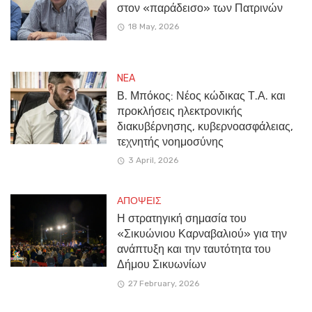
στον «παράδεισο» των Πατρινών
18 May, 2026
NEA
Β. Μπόκος: Νέος κώδικας Τ.Α. και
προκλήσεις ηλεκτρονικής
διακυβέρνησης, κυβερνοασφάλειας,
τεχνητής νοημοσύνης
3 April, 2026
ΑΠΟΨΕΙΣ
Η στρατηγική σημασία του
«Σικυώνιου Καρναβαλιού» για την
ανάπτυξη και την ταυτότητα του
Δήμου Σικυωνίων
27 February, 2026