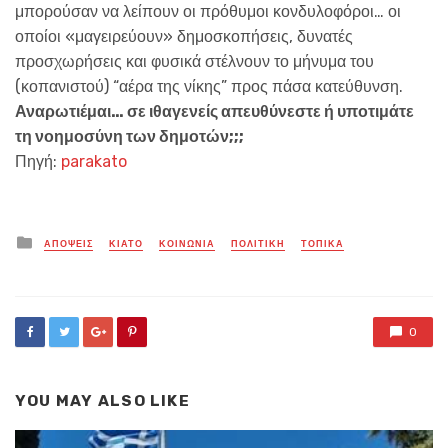
μπορούσαν να λείπουν οι πρόθυμοι κονδυλοφόροι… οι
οποίοι «μαγειρεύουν» δημοσκοπήσεις, δυνατές
προσχωρήσεις και φυσικά στέλνουν το μήνυμα του
(κοπανιστού) “αέρα της νίκης” προς πάσα κατεύθυνση.
Αναρωτιέμαι… σε ιθαγενείς απευθύνεστε ή υποτιμάτε
τη νοημοσύνη των δημοτών;;;
Πηγή:
parakato
Posted
ΑΠΟΨΕΙΣ
ΚΙΑΤΟ
ΚΟΙΝΩΝΙΑ
ΠΟΛΙΤΙΚΗ
ΤΟΠΙΚΑ
in
0
YOU MAY ALSO LIKE