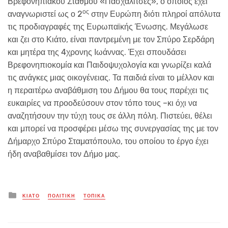
Βρεφονηπιακού Σταθμού «Πασχαλίτσες», ο οποίος έχει
ος
αναγνωριστεί ως ο 2
στην Ευρώπη διότι πληροί απόλυτα
τις προδιαγραφές της Ευρωπαϊκής Ένωσης. Μεγάλωσε
και ζει στο Κιάτο, είναι παντρεμένη με τον Σπύρο Σερδάρη
και μητέρα της 4χρονης Ιωάννας. Έχει σπουδάσει
Βρεφονηπιοκομία και Παιδοψυχολογία και γνωρίζει καλά
τις ανάγκες μιας οικογένειας. Τα παιδιά είναι το μέλλον και
η περαιτέρω αναβάθμιση του Δήμου θα τους παρέχει τις
ευκαιρίες να προοδεύσουν στον τόπο τους –κι όχι να
αναζητήσουν την τύχη τους σε άλλη πόλη. Πιστεύει, θέλει
και μπορεί να προσφέρει μέσω της συνεργασίας της με τον
Δήμαρχο Σπύρο Σταματόπουλο, του οποίου το έργο έχει
ήδη αναβαθμίσει τον Δήμο μας.
Posted
ΚΙΑΤΟ
ΠΟΛΙΤΙΚΗ
ΤΟΠΙΚΑ
in