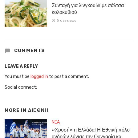
Συνταγή για λινγκουίνι με σάλτσα
κολοκυθιού
5 days ago
COMMENTS
LEAVE A REPLY
You must be
logged in
to post a comment.
Social connect:
MORE IN
ΔΙΕΘΝΗ
NEA
«Χρυσή» η Ελλάδα! Η Εθνική πόλο
ανδρών λύγισε την Ουγγαρία και