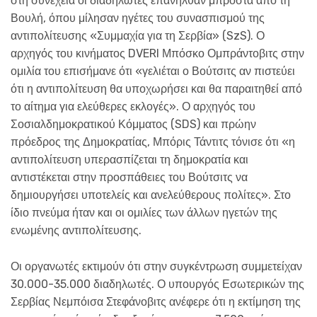
στη συνέχεια οι διαδηλωτές επανήλθαν μπροστά από τη
Βουλή, όπου μίλησαν ηγέτες του συνασπισμού της
αντιπολίτευσης «Συμμαχία για τη Σερβία» (SzS). Ο
αρχηγός του κινήματος DVERI Μπόσκο Ομπράντοβιτς στην
ομιλία του επισήμανε ότι «γελιέται ο Βούτσιτς αν πιστεύει
ότι η αντιπολίτευση θα υποχωρήσει και θα παραιτηθεί από
το αίτημα για ελεύθερες εκλογές». Ο αρχηγός του
Σοσιαλδημοκρατικού Κόμματος (SDS) και πρώην
πρόεδρος της Δημοκρατίας, Μπόρις Τάντιτς τόνισε ότι «η
αντιπολίτευση υπερασπίζεται τη δημοκρατία και
αντιστέκεται στην προσπάθειες του Βούτσιτς να
δημιουργήσει υποτελείς και ανελεύθερους πολίτες». Στο
ίδιο πνεύμα ήταν και οι ομιλίες των άλλων ηγετών της
ενωμένης αντιπολίτευσης.
Οι οργανωτές εκτιμούν ότι στην συγκέντρωση συμμετείχαν
30.000-35.000 διαδηλωτές. Ο υπουργός Εσωτερικών της
Σερβίας Νεμπόισα Στεφάνοβιτς ανέφερε ότι η εκτίμηση της