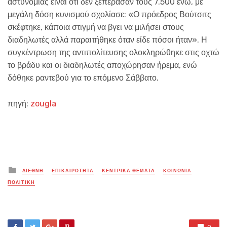
αστυνομίας είναι ότι δεν ξεπέρασαν τους 7.500 ενώ, με
μεγάλη δόση κυνισμού σχολίασε: «Ο πρόεδρος Βούτσιτς
σκέφτηκε, κάποια στιγμή να βγει να μιλήσει στους
διαδηλωτές αλλά παραιτήθηκε όταν είδε πόσοι ήταν». Η
συγκέντρωση της αντιπολίτευσης ολοκληρώθηκε στις οχτώ
το βράδυ και οι διαδηλωτές αποχώρησαν ήρεμα, ενώ
δόθηκε ραντεβού για το επόμενο Σάββατο.
πηγή:
zougla
Posted
ΔΙΕΘΝΗ
ΕΠΙΚΑΙΡΟΤΗΤΑ
ΚΕΝΤΡΙΚΑ ΘΕΜΑΤΑ
ΚΟΙΝΩΝΙΑ
in
ΠΟΛΙΤΙΚΗ