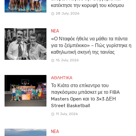
κατέκτησε την κορυφή του κόσμου
28 July, 2026
NEA
«Ο Νταφόε ήθελε να μάθει τα πάντα
για το ζεϊμπέκικο» – Πώς γυρίστηκε η
καθηλωτική σκηνή της ταινίας
15 July, 2026
ΑΘΛΗΤΙΚΑ
Το Κιάτο στο επίκεντρο του
παγκόσμιου μπάσκετ με το FIBA
Masters Open και το 3×3 ΔΕΗ
Street Basketball
11 July, 2026
NEA