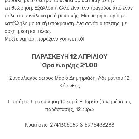
μουσική με το θέατρο, το stand up comedy με την
επιθεώρηση. Εξάλλου τι άλλο είναι ένα τραγούδι, από έναν
τρίλεπτο μονόλογο μετά μουσικής; Μια μικρή ιστορία με
κατάλληλη μουσική υπόκρουση, ένα σενάριο τσέπης, με
αρχή, μέση και τέλος.
Μαζί είναι κάτι παράξενα γοητευτικό!
ΠΑΡΑΣΚΕΥΗ 12 ΑΠΡΙΛΙΟΥ
Ώρα έναρξης 21.00
Συναυλιακός χώρος Μαρία Δημητριάδη, Αδειμάντου 12
Κόρινθος
Εισιτήρια: Προπώληση 10 ευρώ – Ταμείο (την ημέρα της
παράστασης) 12 ευρώ
Κρατήσεις: 2741305059 & 6976433283