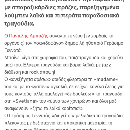
με σπαραξικάρδιες πρόζες, παρεξηγημένα
λούμπεν λαϊκά και πιπεράτα παραδοσιακά
τραγούδια.
Ο
Παντελής Αμπαζής
συναντά εκ νέου (εν χορδαίς και
οργάνοις) τον «σανιδοφάγο» δημοφιλή ηθοποιό Γεράσιμο
Γεννατά:
Μπαίνει λίγο στα χωράφια του, παιζοτραγουδά και χορεύει
μαζί του. Ελαφρά τραγούδια και βαριά λαϊκά, με jazz
διάθεση και rock άποψη!
Ο «ανεξήγητα αρέσω» αοιδός φλερτάρει τη «madame»
του και με το «γατόνι» αγκαλιά, δε δείχνει κανένα έλεος για
τους κοντούς! αλλά ομολογεί «δε δουλεύω» και τραγουδά
στη «Svetlana» τον «ύμνο των χοντρών» και όλοι μαζί
αναφωνούν «ζήτω τα λαϊκά κορίτσια!»
Ο Γεράσιμος Γεννατάς «διηγείται» μελωδικά τα τραγούδια,
πλέκοντας με δεξιοτεχνία και υποκριτική μαεστρία, τη