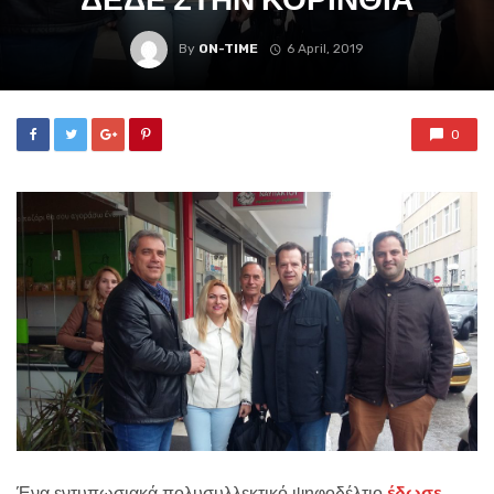
By
ON-TIME
6 April, 2019
0
Ένα εντυπωσιακά πολυσυλλεκτικό ψηφοδέλτιο
έδωσε