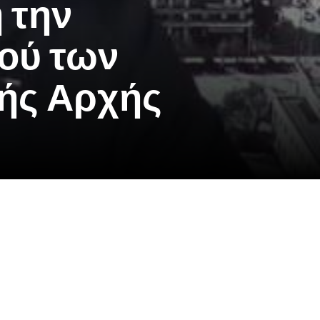
 την
ού των
ής Αρχής