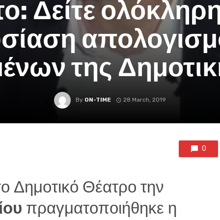
το: Δείτε ολόκληρη
σίαση απολογισμ
ένων της Δημοτικ
By
ON-TIME
28 March, 2019
0
το Δημοτικό Θέατρο την
ίου
πραγματοποιήθηκε η