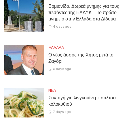
Ερμιονίδα: Δωρεά μνήμης για τους
πεσόντες της ΕΛΔΥΚ – Το πρώτο
μνημείο στην Ελλάδα στα Δίδυμα
4 days ago
ΕΛΛΑΔΑ
Ο νέος άσσος της Χήτος μετά το
Ζαγόρι
6 days ago
NEA
Συνταγή για λινγκουίνι με σάλτσα
κολοκυθιού
7 days ago