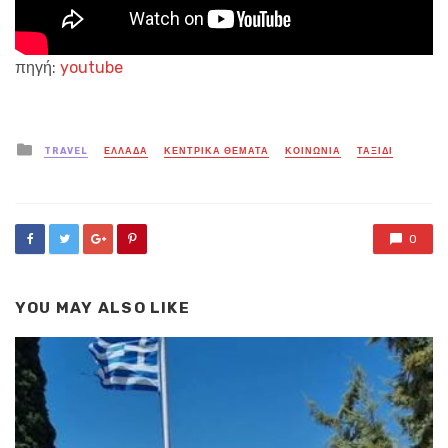
πηγή:
youtube
Posted
TRAVEL
ΕΛΛΑΔΑ
ΚΕΝΤΡΙΚΑ ΘΕΜΑΤΑ
ΚΟΙΝΩΝΙΑ
ΤΑΞΙΔΙ
in
0
YOU MAY ALSO LIKE