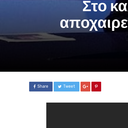
Στο κα
αποχαιρε
Share
Tweet