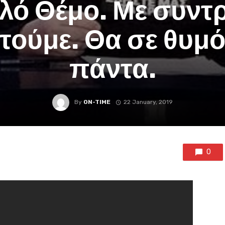
λό Θέμο. Με συντ
τούμε. Θα σε θυμό
πάντα.
By
ON-TIME
22 January, 2019
0