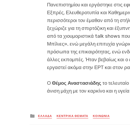
Πανεπιστημίου και εργάστηκε στις εφ
Εξπρές, Ελευθεροτυπία και Καθημεριν
περισσότεροι τον έμαθαν από τη στή
ξεχώριζε για τη σπιρτόζικη και έξυπ
από τα χιουμοριστικά talk shows πο
Μπίλιες», ενώ μεγάλη επιτυχία γνώρι
πρόσωπα της επικαιρότητας, ενώ εν
άλλες εκπομπές. Ήταν βεβαίως και ο
εργαστεί ακόμα στην ΕΡΤ και στον ρ
Ο
Θέμος Αναστασιάδης
το τελευταίο
άνιση μάχη με τον καρκίνο και η υγεία
Posted
ΕΛΛΑΔΑ
ΚΕΝΤΡΙΚΑ ΘΕΜΑΤΑ
ΚΟΙΝΩΝΙΑ
in