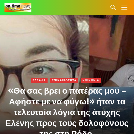
ΕΛΛΑΔΑ
ΕΠΙΚΑΙΡΟΤΗΤΑ
ΚΟΙΝΩΝΙΑ
«Θα σας βρει ο πατέρας μου –
Αφήστε με να φύγω!» ήταν τα
τελευταία λόγια της άτυχης
Ελένης προς τους δολοφόνους
της στη Ρόδο.