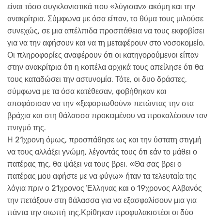
είναι τόσο συγκλονιστικά που «λύγισαν» ακόμη και την
ανακρίτρια. Σύμφωνα με όσα είπαν, το θύμα τους μιλούσε
συνεχώς, σε μια απέλπιδα προσπάθεια να τους εκφοβίσει
για να την αφήσουν και να τη μεταφέρουν στο νοσοκομείο.
Οι πληροφορίες αναφέρουν ότι οι κατηγορούμενοι είπαν
στην ανακρίτρια ότι η κοπέλα αρχικά τους απείλησε ότι θα
τους καταδώσει την αστυνομία. Τότε, οι δυο δράστες,
σύμφωνα με τα όσα κατέθεσαν, φοβήθηκαν και
αποφάσισαν να την «ξεφορτωθούν» πετώντας την στα
βράχια και στη θάλασσα προκειμένου να προκαλέσουν τον
πνιγμό της.
Η 21χρονη όμως, προσπάθησε ως και την ύστατη στιγμή
να τους αλλάξει γνώμη, λέγοντάς τους ότι εάν το μάθει ο
πατέρας της, θα ψάξει να τους βρει. «Θα σας βρει ο
πατέρας μου αφήστε με να φύγω» ήταν τα τελευταία της
λόγια πριν ο 21χρονος Έλληνας και ο 19χρονος Αλβανός
την πετάξουν στη θάλασσα για να εξασφαλίσουν μια για
πάντα την σιωπή της.Κρίθηκαν προφυλακιστέοι οι δύο