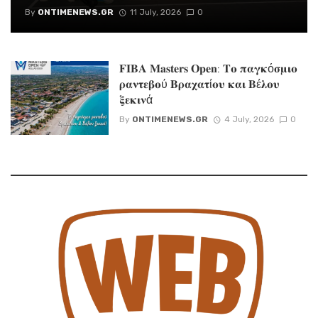
By
ONTIMENEWS.GR
11 July, 2026
0
𝐅𝐈𝐁𝐀 𝐌𝐚𝐬𝐭𝐞𝐫𝐬 𝐎𝐩𝐞𝐧: 𝚻𝛐 𝛑𝛂𝛄𝛋ό𝛔𝛍𝛊𝛐
𝛒𝛂𝛎𝛕𝛆𝛃𝛐ύ 𝚩𝛒𝛂𝛘𝛂𝛕ί𝛐𝛖 𝛋𝛂𝛊 𝚩έ𝛌𝛐𝛖
𝛏𝛆𝛋𝛊𝛎ά
By
ONTIMENEWS.GR
4 July, 2026
0