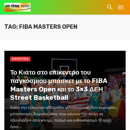
TAG: FIBA MASTERS OPEN
ΑΘΛΗΤΙΚΑ
Το Κιάτο στο επίκεντρο του
παγκόσμιου μπάσκετ με το FIBA
Masters Open και το 3×3 ΔΕΗ
Street Basketball
Κιάτο την τελευταία εβδομάδα, φιλοξενώντας δύο κορυφαίες
μπασκετικές διοργανώσεις που κάνουν την πόλη να
«βουλιάζει» από κόσμο, παλμό και ενθουσιασμό. Η αρχή
έγινε ...